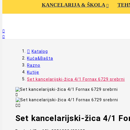
KANCELARIJA & ŠKOLA
TEH


Katalog
Kuća&Bašta
Razno
Kutije
Set kancelarijski-žica 4/1 Fornax 6729 srebrni



Set kancelarijski-žica 4/1 F