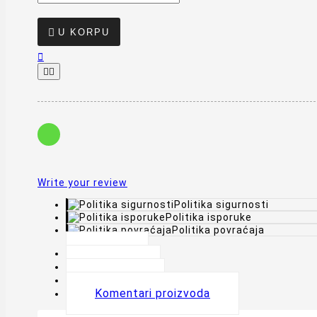

U KORPU



Write your review
Politika sigurnosti
Politika isporuke
Politika povraćaja
Opis
Detalji
Oznake
Komentari proizvoda