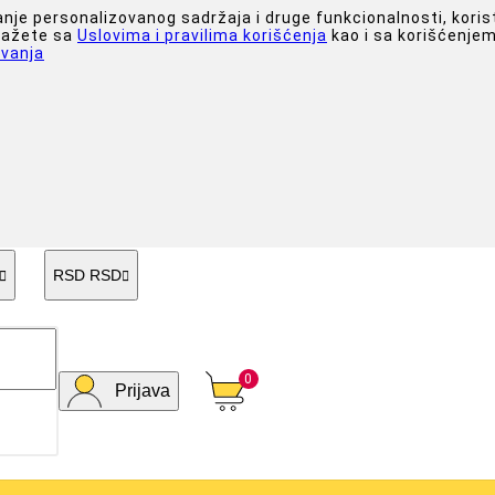
anje personalizovanog sadržaja i druge funkcionalnosti, koris
slažete sa
Uslovima i pravilima korišćenja
kao i sa korišćenjem
vanja
RSD RSD


0
Prijava