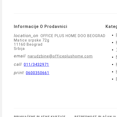
Informacije O Prodavnici
Kateg
location_on
OFFICE PLUS HOME DOO BEOGRAD
Matice srpske 72g
11160 Beograd
Srbija
email
narudzbine@officeplushome.com
call
011/3432971
print
0600350661
PRIHVAĆENE PLATNE KARTICE
BEZBEDNOST PLAĆANJA