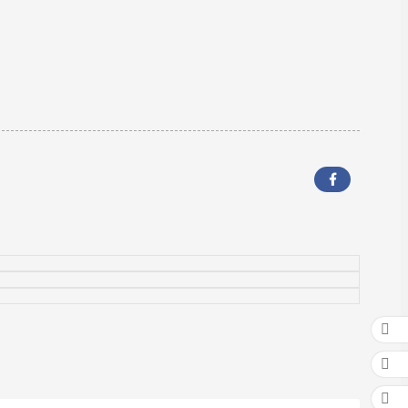


