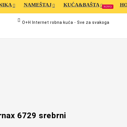
NIKA
NAMEŠTAJ
KUĆA&BAŠTA
H
NOVO

O+H Internet robna kuća - Sve za svakoga
ornax 6729 srebrni