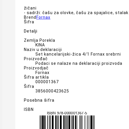
žičani
- sadrži: čašu za olovke, čašu za spajalice, stala
Brend
Fornax
Šifra
Detalji
Zemlja Porekla
KINA
Naziv u deklaraciji
Set kancelarijski-žica 4/1 Fornax srebrni
Proizvođač
Podaci se nalaze na deklaraciji proizvoda
Proizvodjač
Fornax
Šifra artikla
000001367
Šifra
3856000423625
Posebna šifra
ISBN