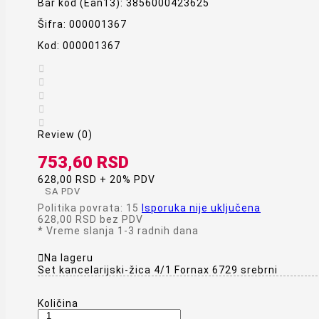
Bar kod (Ean13):
3856000423625
Šifra:
000001367
Kod:
000001367





Review (0)
753,60 RSD
628,00 RSD + 20% PDV
SA PDV
Politika povrata: 15
Isporuka nije uključena
628,00 RSD
bez PDV
*
Vreme slanja 1-3 radnih dana

Na lageru
Set kancelarijski-žica 4/1 Fornax 6729 srebrni
Količina