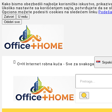
Kako bismo obezbedili najbolje korisničko iskustvo, prikaziv
Ukoliko nastavite sa korišćenjem sajta, potvrđujete da se 
Opciono možete podesiti cookies na sledećem linku
Podeša
Zatvori
U redu
Odobri sve

Srpski
O+H Internet robna kuća - Sve za svakoga