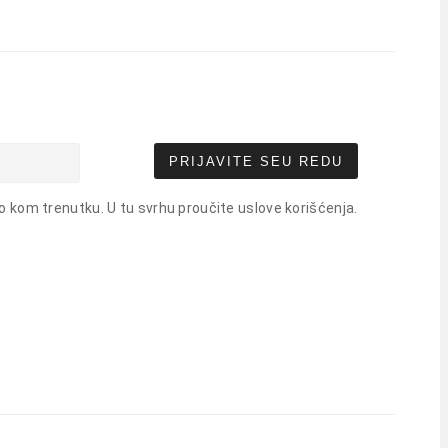
PRIJAVITE SE
U REDU
o kom trenutku. U tu svrhu proučite uslove korišćenja.