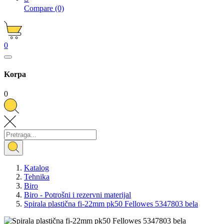
Compare
(0)
0
Korpa
0
Katalog
Tehnika
Biro
Biro - Potrošni i rezervni materijal
Spirala plastična fi-22mm pk50 Fellowes 5347803 bela