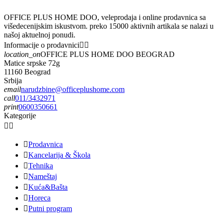
OFFICE PLUS HOME DOO, veleprodaja i online prodavnica sa
višedecenijskim iskustvom. preko 15000 aktivnih artikala se nalazi u
našoj aktuelnoj ponudi.
Informacije o prodavnici


location_on
OFFICE PLUS HOME DOO BEOGRAD
Matice srpske 72g
11160 Beograd
Srbija
email
narudzbine@officeplushome.com
call
011/3432971
print
0600350661
Kategorije



Prodavnica

Kancelarija & Škola

Tehnika

Nameštaj

Kuća&Bašta

Horeca

Putni program