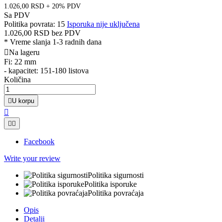
1.026,00 RSD + 20% PDV
Sa PDV
Politika povrata: 15
Isporuka nije uključena
1.026,00 RSD
bez PDV
*
Vreme slanja 1-3 radnih dana

Na lageru
Fi: 22 mm
- kapacitet: 151-180 listova
Količina

U korpu



Facebook
Write your review
Politika sigurnosti
Politika isporuke
Politika povraćaja
Opis
Detalji