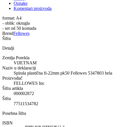
Oznake
Komentari proizvoda
format: A4
- oblik: okrugla
- set od 50 komada
Brend
Fellowes
Šifra
Detalji
Zemlja Porekla
VIJETNAM
Naziv u deklaraciji
Spirala plastična fi-22mm pk50 Fellowes 5347803 bela
Proizvođač
FELLOWES Inc
Šifra artikla
000002872
Šifra
77511534782
Posebna šifra
ISBN