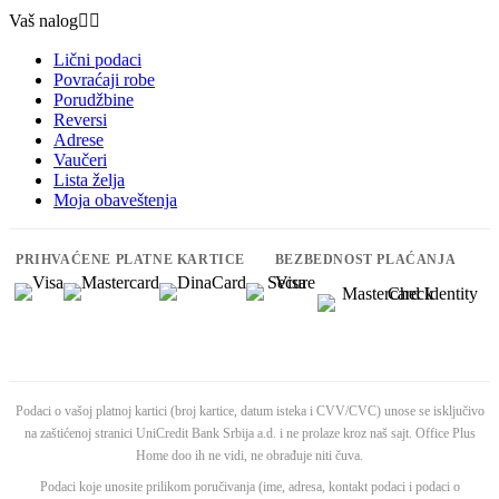
Vaš nalog


Lični podaci
Povraćaji robe
Porudžbine
Reversi
Adrese
Vaučeri
Lista želja
Moja obaveštenja
PRIHVAĆENE PLATNE KARTICE
BEZBEDNOST PLAĆANJA
Podaci o vašoj platnoj kartici (broj kartice, datum isteka i CVV/CVC) unose se isključivo
na zaštićenoj stranici UniCredit Bank Srbija a.d. i ne prolaze kroz naš sajt. Office Plus
Home doo ih ne vidi, ne obrađuje niti čuva.
Podaci koje unosite prilikom poručivanja (ime, adresa, kontakt podaci i podaci o