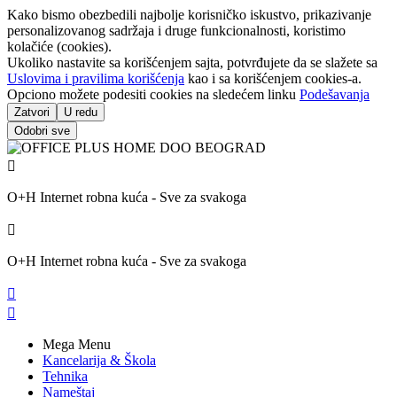
Kako bismo obezbedili najbolje korisničko iskustvo, prikazivanje
personalizovanog sadržaja i druge funkcionalnosti, koristimo
kolačiće (cookies).
Ukoliko nastavite sa korišćenjem sajta, potvrđujete da se slažete sa
Uslovima i pravilima korišćenja
kao i sa korišćenjem cookies-a.
Opciono možete podesiti cookies na sledećem linku
Podešavanja
Zatvori
U redu
Odobri sve

O+H Internet robna kuća - Sve za svakoga

O+H Internet robna kuća - Sve za svakoga


Mega Menu
Kancelarija & Škola
Tehnika
Nameštaj