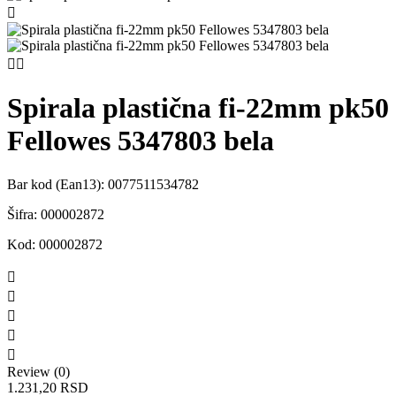



Spirala plastična fi-22mm pk50
Fellowes 5347803 bela
Bar kod (Ean13):
0077511534782
Šifra:
000002872
Kod:
000002872





Review (0)
1.231,20 RSD