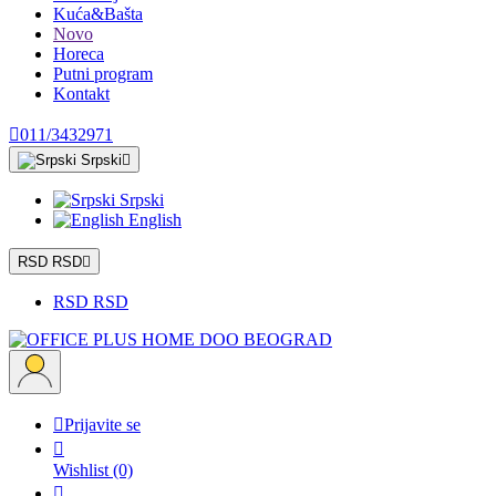
Kuća&Bašta
Novo
Horeca
Putni program
Kontakt

011/3432971
Srpski

Srpski
English
RSD RSD

RSD RSD

Prijavite se

Wishlist
(0)
