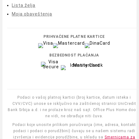
Lista želja
Moja obaveštenja
PRIHVAĆENE PLATNE KARTICE
BEZBEDNOST PLAĆANJA
Podaci o vašoj platnoj kartici (broj kartice, datum isteka i
CVV/CVC) unose se isključivo na zaštićenoj stranici UniCredit
Bank Srbija a.d. i ne prolaze kroz naš sajt. Office Plus Home doo i
ne vidi, ne obrađuje niti čuva.
Podaci koje unosite prilikom poručivanja (ime, adresa, kontakt
podaci i podaci o porudžbini) čuvaju se u našem sistemu radi
izvršenja i evidencije porudžbine, u skladu sa
Smernicama za