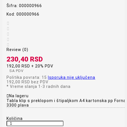
Šifra:
000000966
Kod:
000000966





Review (0)
230,40 RSD
192,00 RSD + 20% PDV
SA PDV
Politika povrata: 15
Isporuka nije uključena
192,00 RSD
bez PDV
*
Vreme slanja 1-3 radnih dana

Na lageru
Tabla klip s preklopom i štipaljkom A4 kartonska pp Forna
3300 plava
Količina