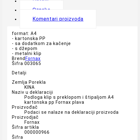
Detalji
Oznake
Komentari proizvoda
format: A4
- kartonska PP
- sa dodatkom za kačenje
- s džepom
- metalni klip
Brend
Fornax
Šifra
003065
Detalji
Zemlja Porekla
KINA
Naziv u deklaraciji
Podloga klip s preklopom i štipaljom A4
kartonska pp Fornax plava
Proizvođač
Podaci se nalaze na deklaraciji proizvoda
Proizvodjač
Fornax
Šifra artikla
000000966
Šifra