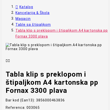
Katalog
Kancelarija & Škola
Magacin
Table sa štipaljkom
Tabla klip s preklopom i štipaljkom A4 kartonska pp
Fornax 3300 plava


Tabla klip s preklopom i
štipaljkom A4 kartonska pp
Fornax 3300 plava
Bar kod (Ean13):
3856000463836
Referenca:
003065