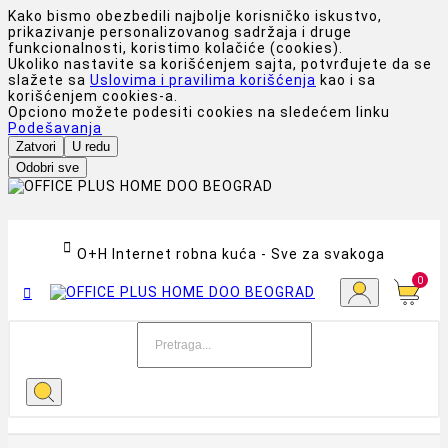
Kako bismo obezbedili najbolje korisničko iskustvo,
prikazivanje personalizovanog sadržaja i druge
funkcionalnosti, koristimo kolačiće (cookies).
Ukoliko nastavite sa korišćenjem sajta, potvrđujete da se
slažete sa
Uslovima i pravilima korišćenja
kao i sa
korišćenjem cookies-a.
Opciono možete podesiti cookies na sledećem linku
Podešavanja
Zatvori
U redu
Odobri sve

O+H Internet robna kuća - Sve za svakoga
0
