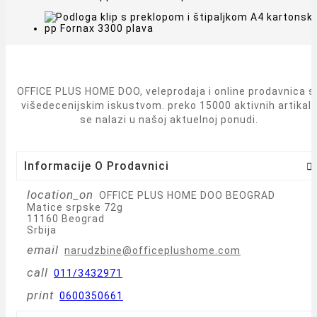
OFFICE PLUS HOME DOO, veleprodaja i online prodavnica s
višedecenijskim iskustvom. preko 15000 aktivnih artikal
se nalazi u našoj aktuelnoj ponudi.
Informacije O Prodavnici

location_on
OFFICE PLUS HOME DOO BEOGRAD
Matice srpske 72g
11160 Beograd
Srbija
email
narudzbine@officeplushome.com
call
011/3432971
print
0600350661