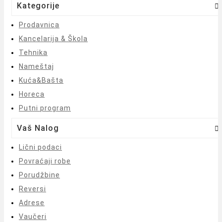
Kategorije

Prodavnica
Kancelarija & Škola
Tehnika
Nameštaj
Kuća&Bašta
Horeca
Putni program
Vaš Nalog

Lični podaci
Povraćaji robe
Porudžbine
Reversi
Adrese
Vaučeri