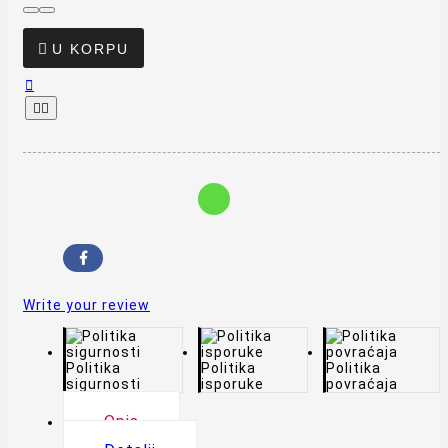

U KORPU



Write your review
Politika
Politika
Politika
sigurnosti
isporuke
povraćaja
Opis