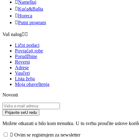

Nameštaj

Kuća&Bašta

Horeca

Putni program
Vaš nalog


Lični podaci
Povraćaji robe
Porudžbine
Reversi
Adrese
Vaučeri
Lista želja
Moja obaveštenja
Novosti
Prijavite se
U redu
Možete otkazati u bilo kom trenutku. U tu svrhu proučite uslove koriš

Ovim se registrujem za newsletter