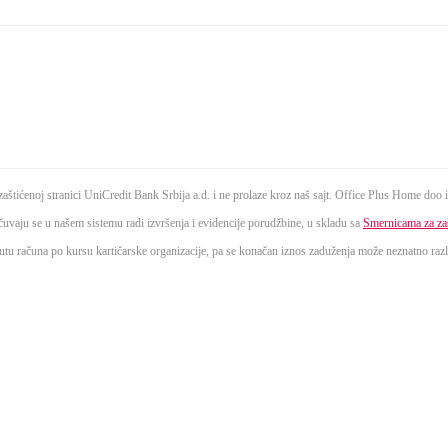
aštićenoj stranici UniCredit Bank Srbija a.d. i ne prolaze kroz naš sajt. Office Plus Home doo ih
čuvaju se u našem sistemu radi izvršenja i evidencije porudžbine, u skladu sa
Smernicama za zaš
lutu računa po kursu kartičarske organizacije, pa se konačan iznos zaduženja može neznatno razl