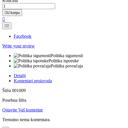
Količina

U korpu



Facebook
Write your review
Politika sigurnosti
Politika isporuke
Politika povraćaja
Detalji
Komentari proizvoda
Šifra
001009
Posebna šifra
Ostavite Vaš komentar
Trenutno nema komentara.