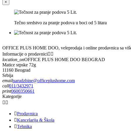
×
Tečno sredstvo za pranje podova u boci od 5 litara
OFFICE PLUS HOME DOO, veleprodaja i online prodavnica sa višedece
Informacije o prodavnici


location_on
OFFICE PLUS HOME DOO BEOGRAD
Matice srpske 72g
11160 Beograd
Srbija
email
narudzbine@officeplushome.com
call
011/3432971
print
0600350661
Kategorije



Prodavnica

Kancelarija & Škola

Tehnika