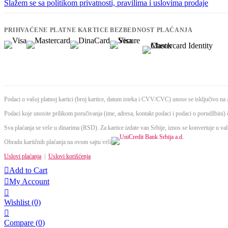
Slažem se sa politikom privatnosti, pravilima i uslovima prodaje
PRIHVAĆENE PLATNE KARTICE
BEZBEDNOST PLAĆANJA
Podaci o vašoj platnoj kartici (broj kartice, datum isteka i CVV/CVC) unose se isključivo na z
Podaci koje unosite prilikom poručivanja (ime, adresa, kontakt podaci i podaci o porudžbini) 
Sva plaćanja se vrše u dinarima (RSD). Za kartice izdate van Srbije, iznos se konvertuje u va
Obradu kartičnih plaćanja na ovom sajtu vrši
Uslovi plaćanja
|
Uslovi korišćenja

Add to Cart

My Account

Wishlist
(0)

Compare (
0
)