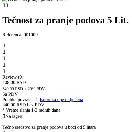


Tečnost za pranje podova 5 Lit.
Referenca:
001009





Review (0)
408,00 RSD
340,00 RSD + 20% PDV
Sa PDV
Politika povrata: 15
Isporuka nije uključena
340,00 RSD
bez PDV
*
Vreme slanja 1-3 radnih dana

Na lageru
Tečno sredstvo za pranje podova u boci od 5 litara