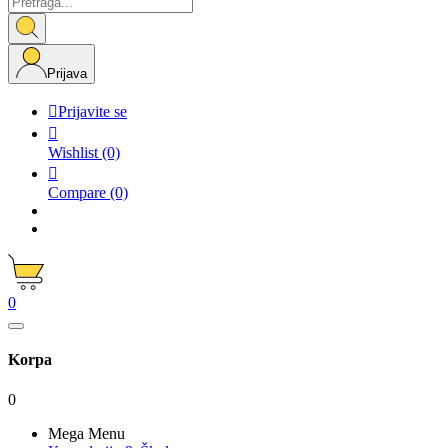
Prijava

Prijavite se

Wishlist
(0)

Compare
(0)
0
Korpa
0
Mega Menu