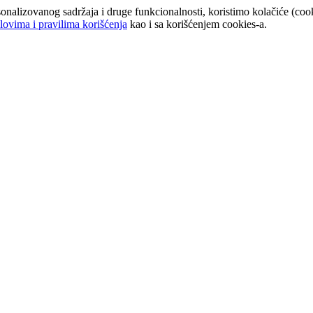
onalizovanog sadržaja i druge funkcionalnosti, koristimo kolačiće (cook
lovima i pravilima korišćenja
kao i sa korišćenjem cookies-a.