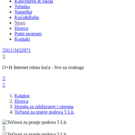
Kancelarija & Škola
Tehnika
Nameštaj
Kuća&Bašta
Novo
Horeca
Putni program
Kontakt

011/3432971

O+H Internet robna kuća - Sve za svakoga


Katalog
Horeca
Hemija za održavanje i oprema
Tečnost za pranje podova 5 Lit.
