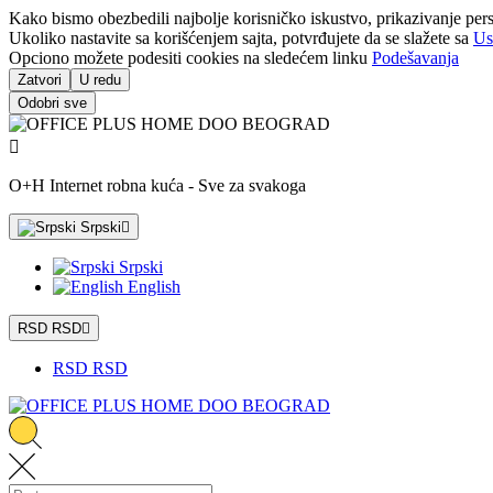
Kako bismo obezbedili najbolje korisničko iskustvo, prikazivanje pers
Ukoliko nastavite sa korišćenjem sajta, potvrđujete da se slažete sa
Us
Opciono možete podesiti cookies na sledećem linku
Podešavanja
Zatvori
U redu
Odobri sve

O+H Internet robna kuća - Sve za svakoga
Srpski

Srpski
English
RSD RSD

RSD RSD