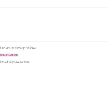
 ne vidi, ne obrađuje niti čuva.
titu privatnosti
.
ikovati od prikazane cene.