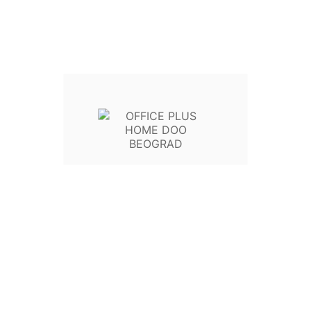
2.520,00 RSD
bez PDV
*
Vreme slanja 1-3 radnih dana
Na lageru
Kapacitet 21.000 strana
KOLIČINA


U Korpu

Write your review
Politika Sigurnosti