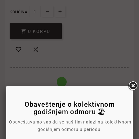
KOLIČINA

U KORPU


Obaveštenje o kolektivnom
godišnjem odmoru 🏖️
Write your review
Obaveštavamo vas da se naš tim nalazi na kolektivnom
godišnjem odmoru u periodu
Politika Sigurnosti