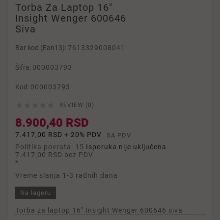
Torba Za Laptop 16"
Insight Wenger 600646
Siva
Bar kod (Ean13):
7613329008041
Šifra:
000003793
Kod:
000003793





REVIEW (0)
8.900,40 RSD
7.417,00 RSD + 20% PDV
SA PDV
Politika povrata: 15
Isporuka nije uključena
7.417,00 RSD
bez PDV
*
Vreme slanja 1-3 radnih dana
Na lageru
Torba za laptop 16" Insight Wenger 600646 siva