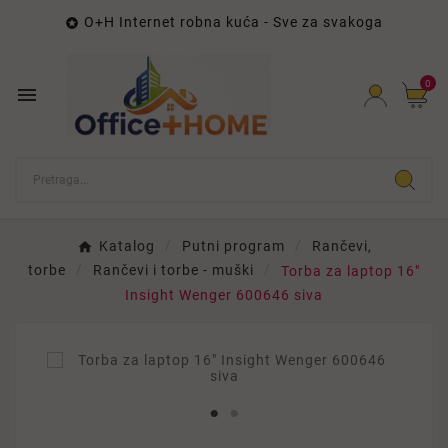
O+H Internet robna kuća - Sve za svakoga

0

Katalog
Putni program
Rančevi,
torbe
Rančevi i torbe - muški
Torba za laptop 16"
Insight Wenger 600646 siva