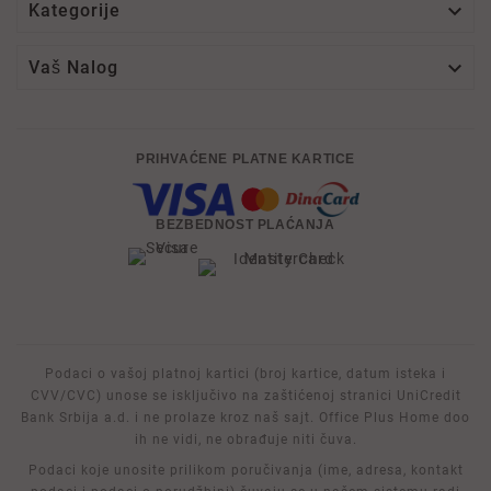

Kategorije

Vaš Nalog
PRIHVAĆENE PLATNE KARTICE
BEZBEDNOST PLAĆANJA
Podaci o vašoj platnoj kartici (broj kartice, datum isteka i
CVV/CVC) unose se isključivo na zaštićenoj stranici UniCredit
Bank Srbija a.d. i ne prolaze kroz naš sajt. Office Plus Home doo
ih ne vidi, ne obrađuje niti čuva.
Podaci koje unosite prilikom poručivanja (ime, adresa, kontakt