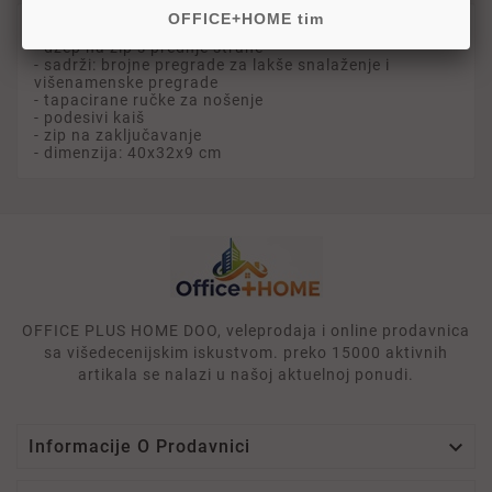
OFFICE+HOME tim
za 16" laptop i 10" tablet
- džep na zip s prednje strane
- sadrži: brojne pregrade za lakše snalaženje i
višenamenske pregrade
- tapacirane ručke za nošenje
- podesivi kaiš
- zip na zaključavanje
- dimenzija: 40x32x9 cm
OFFICE PLUS HOME DOO, veleprodaja i online prodavnica
sa višedecenijskim iskustvom. preko 15000 aktivnih
artikala se nalazi u našoj aktuelnoj ponudi.

Informacije O Prodavnici