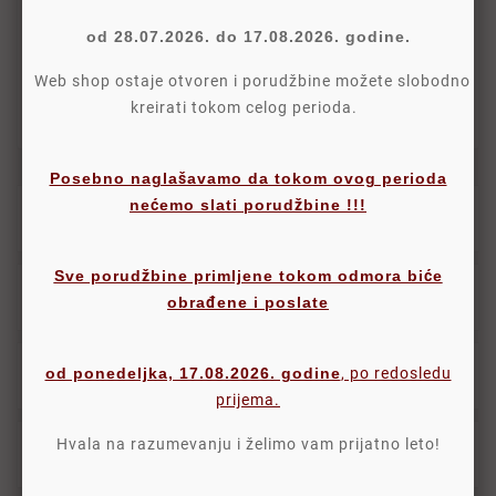
od 28.07.2026. do 17.08.2026. godine.
Politika Isporuke
Web shop ostaje otvoren i porudžbine možete slobodno
Politika Povraćaja
kreirati tokom celog perioda.
Posebno naglašavamo da tokom ovog perioda
nećemo slati porudžbine !!!
Opis
Sve porudžbine primljene tokom odmora biće
Detalji
obrađene i poslate
od ponedeljka, 17.08.2026. godine
, po redosledu
Oznake
prijema.
Hvala na razumevanju i želimo vam prijatno leto!
Komentari proizvoda