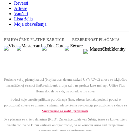
Reversi
Adrese
Vaučeri
Lista želja
Moja obaveštenja
PRIHVAĆENE PLATNE KARTICE
BEZBEDNOST PLAĆANJA
Podaci o vašoj platnoj kartici (broj kartice, datum isteka i CVV/CVC) unose se isključivo
na zaštićenoj stranici UniCredit Bank Srbija a.d. i ne prolaze kroz naš sajt. Office Plus
Home doo ih ne vidi, ne obrađuje niti čuva.
Podaci koje unosite prilikom poručivanja (ime, adresa, kontakt podaci i podaci o
porudžbini) čuvaju se u našem sistemu radi izvršenja i evidencije porudžbine, u skladu sa
Smernicama za zaštitu privatnosti
.
Sva plaćanja se vrše u dinarima (RSD). Za kartice izdate van Srbije, iznos se konvertuje u
valutu računa po kursu kartičarske organizacije, pa se konačan iznos zaduženja može