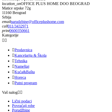
location_on
OFFICE PLUS HOME DOO BEOGRAD
Matice srpske 72g
11160 Beograd
Srbija
email
narudzbine@officeplushome.com
call
011/3432971
print
0600350661
Kategorije



Prodavnica

Kancelarija & Škola

Tehnika

Nameštaj

Kuća&Bašta

Horeca

Putni program
Vaš nalog


Lični podaci
Povraćaji robe
Porudžbine