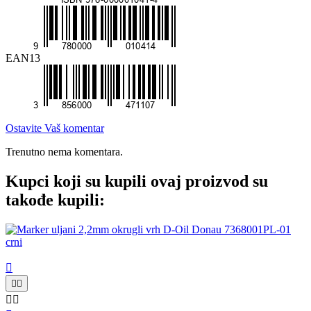
EAN13
Ostavite Vaš komentar
Trenutno nema komentara.
Kupci koji su kupili ovaj proizvod su
takođe kupili:




