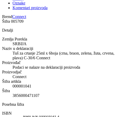
Oznake
Komentari proizvoda
Brend
Connect
Šifra
005709
Detalji
Zemlja Porekla
SRBIJA
Naziv u deklaraciji
Tuš za crtanje 25ml x 6boja (crna, braon, zelena, žuta, crvena,
plava) C-30/6 Connect
Proizvođač
Podaci se nalaze na deklaraciji proizvoda
Proizvodjač
Connect
Šifra artikla
000001041
Šifra
3856000471107
Posebna šifra
ISBN