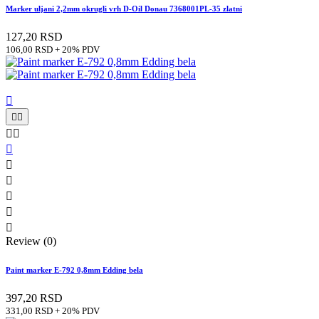
Marker uljani 2,2mm okrugli vrh D-Oil Donau 7368001PL-35 zlatni
127,20 RSD
106,00 RSD + 20% PDV











Review (0)
Paint marker E-792 0,8mm Edding bela
397,20 RSD
331,00 RSD + 20% PDV