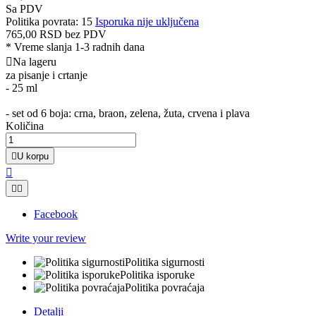
Sa PDV
Politika povrata: 15
Isporuka nije uključena
765,00 RSD
bez PDV
*
Vreme slanja 1-3 radnih dana

Na lageru
za pisanje i crtanje
- 25 ml
- set od 6 boja: crna, braon, zelena, žuta, crvena i plava
Količina

U korpu



Facebook
Write your review
Politika sigurnosti
Politika isporuke
Politika povraćaja
Detalji