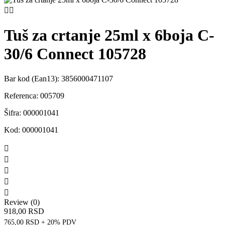


Tuš za crtanje 25ml x 6boja C-
30/6 Connect 105728
Bar kod (Ean13):
3856000471107
Referenca:
005709
Šifra:
000001041
Kod:
000001041





Review (0)
918,00 RSD
765,00 RSD + 20% PDV