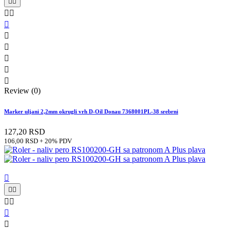










Review (0)
Marker uljani 2,2mm okrugli vrh D-Oil Donau 7368001PL-38 srebrni
127,20 RSD
106,00 RSD + 20% PDV






