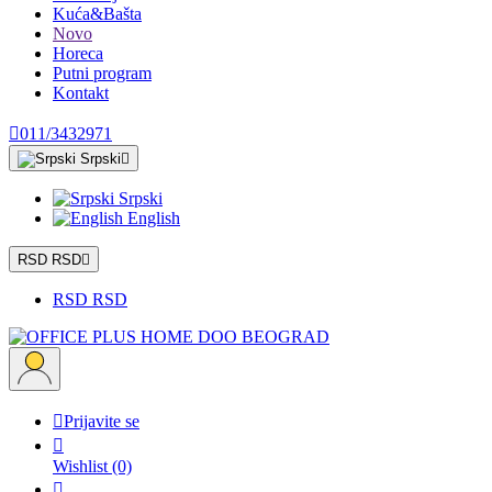
Kuća&Bašta
Novo
Horeca
Putni program
Kontakt

011/3432971
Srpski

Srpski
English
RSD RSD

RSD RSD

Prijavite se

Wishlist
(0)
