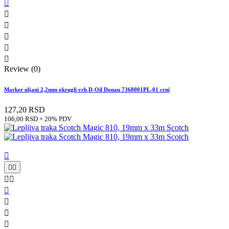






Review (0)
Marker uljani 2,2mm okrugli vrh D-Oil Donau 7368001PL-01 crni
127,20 RSD
106,00 RSD + 20% PDV








