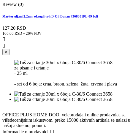
Review (0)
Marker uljani 2,2mm okrugli vrh D-Oil Donau 7368001PL-09 beli
127,20 RSD
106,00 RSD + 20% PDV


×
za pisanje i crtanje
- 25 ml
- set od 6 boja: crna, braon, zelena, žuta, crvena i plava
OFFICE PLUS HOME DOO, veleprodaja i online prodavnica sa
višedecenijskim iskustvom. preko 15000 aktivnih artikala se nalazi u
našoj aktuelnoj ponudi.
Informacije o prodavnici

