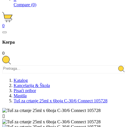
Compare
(0)
0
Korpa
0
Katalog
Kancelarija & Škola
Pisaći pribor
Mastila
Tuš za crtanje 25ml x 6boja C-30/6 Connect 105728
