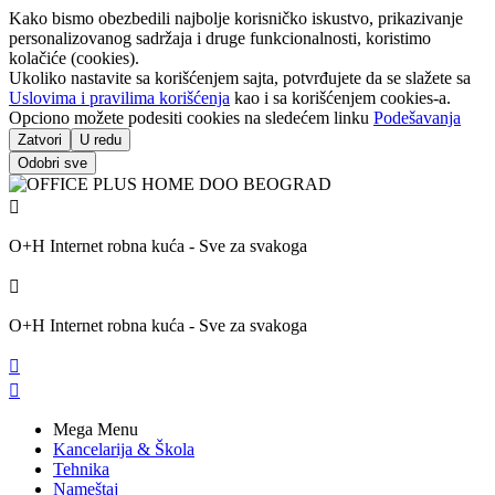
Kako bismo obezbedili najbolje korisničko iskustvo, prikazivanje
personalizovanog sadržaja i druge funkcionalnosti, koristimo
kolačiće (cookies).
Ukoliko nastavite sa korišćenjem sajta, potvrđujete da se slažete sa
Uslovima i pravilima korišćenja
kao i sa korišćenjem cookies-a.
Opciono možete podesiti cookies na sledećem linku
Podešavanja
Zatvori
U redu
Odobri sve

O+H Internet robna kuća - Sve za svakoga

O+H Internet robna kuća - Sve za svakoga


Mega Menu
Kancelarija & Škola
Tehnika
Nameštaj