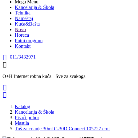
Mega Menu
Kancelarija & Škola
Tehnika
Nameštaj
Kuća&Bašta
Novo
Horeca
Putni program
Kontakt

011/3432971

O+H Internet robna kuća - Sve za svakoga


Katalog
Kancelarija & Škola
Pisaći pribor
Mastila
Tuš za crtanje 30ml C-30D Connect 105727 crni