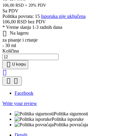
106,00 RSD + 20% PDV
Sa PDV
Politika povrata: 15
Isporuka nije uključena
106,00 RSD
bez PDV
*
Vreme slanja 1-3 radnih dana

Na lageru
za pisanje i crtanje
- 30 ml
Količina

U korpu



Facebook
Write your review
Politika sigurnosti
Politika isporuke
Politika povraćaja
Detalji