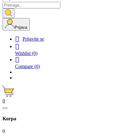
Prijava

Prijavite se

Wishlist
(0)

Compare
(0)
0
Korpa
0