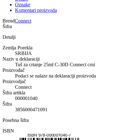
Oznake
Komentari proizvoda
Brend
Connect
Šifra
Detalji
Zemlja Porekla
SRBIJA
Naziv u deklaraciji
Tuš za crtanje 25ml C-30D Connect crni
Proizvođač
Podaci se nalaze na deklaraciji proizvoda
Proizvodjač
Connect
Šifra artikla
000001040
Šifra
3856000471091
Posebna šifra
ISBN