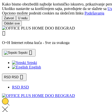
Kako bismo obezbedili najbolje korisničko iskustvo, prikazivanje pers
Ukoliko nastavite sa korišćenjem sajta, potvrđujete da se slažete sa
Us
Opciono možete podesiti cookies na sledećem linku
Podešavanja
Zatvori
U redu
Odobri sve

O+H Internet robna kuća - Sve za svakoga

Srpski
Srpski
English

RSD RSD
RSD RSD