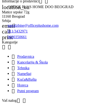


Informacije o prodavnici
location_on
OFFICE PLUS HOME DOO BEOGRAD
Matice srpske 72g
11160 Beograd
Srbija
email
narudzbine@officeplushome.com
call
011/3432971
print
0600350661
Kategorije



Prodavnica

Kancelarija & Škola

Tehnika

Nameštaj

Kuća&Bašta

Horeca

Putni program


Vaš nalog