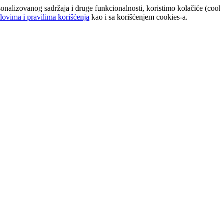
onalizovanog sadržaja i druge funkcionalnosti, koristimo kolačiće (cook
lovima i pravilima korišćenja
kao i sa korišćenjem cookies-a.