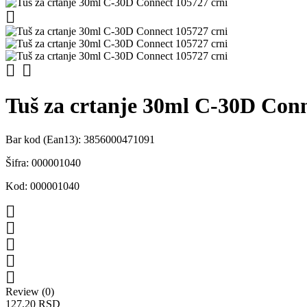



Tuš za crtanje 30ml C-30D Conn
Bar kod (Ean13):
3856000471091
Šifra:
000001040
Kod:
000001040





Review (0)
127,20 RSD