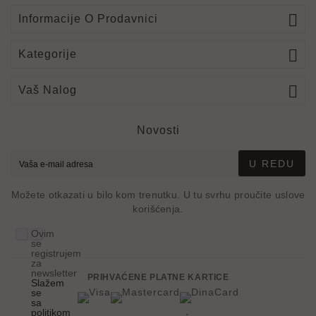

Informacije O Prodavnici

Kategorije

Vaš Nalog
Novosti
U REDU
Možete otkazati u bilo kom trenutku. U tu svrhu proučite uslove
korišćenja.
Ovim
se
registrujem
za
newsletter
PRIHVAĆENE PLATNE KARTICE
Slažem
se
sa
politikom