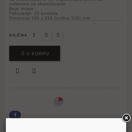
indeksom za obeležavanje
Boja: braon
Pakovanje: 25 komada
Dimenzije 240 x 315 (vođice 335) mm.
KOLIČINA

U KORPU


Write your review