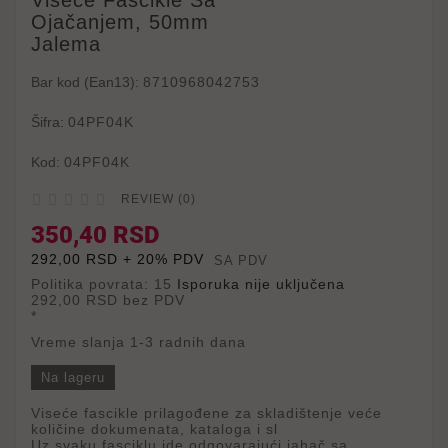
Viseće Fascikle Sa
Ojačanjem, 50mm
Jalema
Bar kod (Ean13):
8710968042753
Šifra:
04PF04K
Kod:
04PF04K





REVIEW (0)
350,40 RSD
292,00 RSD + 20% PDV
SA PDV
Politika povrata: 15
Isporuka nije uključena
292,00 RSD
bez PDV
*
Vreme slanja 1-3 radnih dana
Na lageru
Viseće fascikle prilagođene za skladištenje veće
količine dokumenata, kataloga i sl
Uz svaku fasciklu ide odgovarajući jahač sa