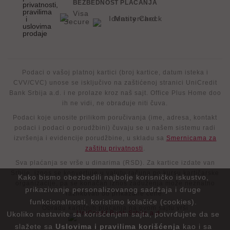
BEZBEDNOST PLAĆANJA
privatnosti,
pravilima
i
uslovima
prodaje
Podaci o vašoj platnoj kartici (broj kartice, datum isteka i
CVV/CVC) unose se isključivo na zaštićenoj stranici UniCredit
Bank Srbija a.d. i ne prolaze kroz naš sajt. Office Plus Home doo
ih ne vidi, ne obrađuje niti čuva.
Podaci koje unosite prilikom poručivanja (ime, adresa, kontakt
podaci i podaci o porudžbini) čuvaju se u našem sistemu radi
izvršenja i evidencije porudžbine, u skladu sa
Smernicama za
zaštitu privatnosti
.
Sva plaćanja se vrše u dinarima (RSD). Za kartice izdate van
Srbije, iznos se konvertuje u valutu računa po kursu kartičarske
Kako bismo obezbedili najbolje korisničko iskustvo,
organizacije, pa se konačan iznos zaduženja može neznatno
prikazivanje personalizovanog sadržaja i druge
razlikovati od prikazane cene.
funkcionalnosti, koristimo kolačiće (cookies).
Obradu kartičnih plaćanja na ovom sajtu vrši
Ukoliko nastavite sa korišćenjem sajta, potvrđujete da se
slažete sa
Uslovima i pravilima korišćenja
kao i sa