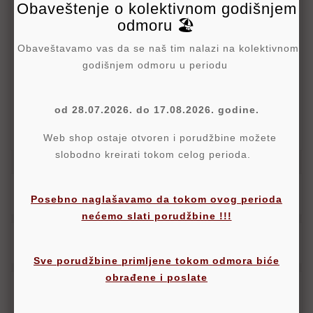
Obaveštenje o kolektivnom godišnjem
odmoru 🏖️
Politika Sigurnosti
Obaveštavamo vas da se naš tim nalazi na kolektivnom
godišnjem odmoru u periodu
Politika Isporuke
od 28.07.2026. do 17.08.2026. godine.
Politika Povraćaja
Web shop ostaje otvoren i porudžbine možete
slobodno kreirati tokom celog perioda.
Detalji
Posebno naglašavamo da tokom ovog perioda
nećemo slati porudžbine !!!
Oznake
Sve porudžbine primljene tokom odmora biće
obrađene i poslate
Komentari proizvoda