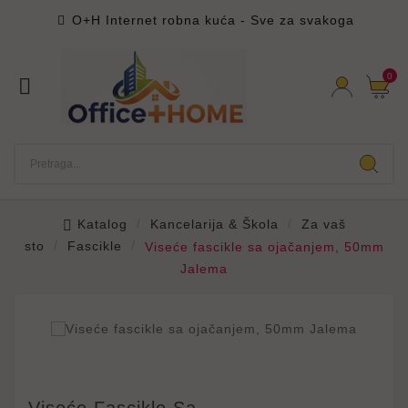
O+H Internet robna kuća - Sve za svakoga

0

Katalog
Kancelarija & Škola
Za vaš
sto
Fascikle
Viseće fascikle sa ojačanjem, 50mm
Jalema