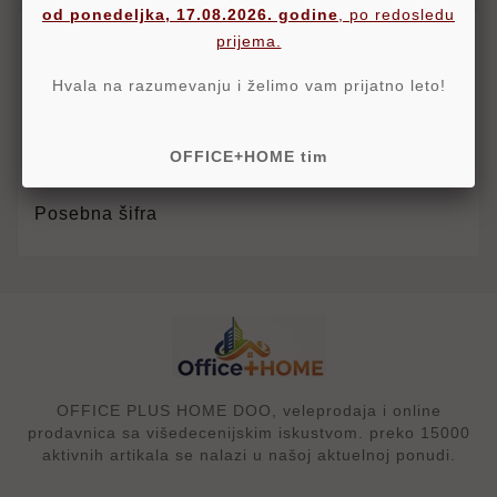
od ponedeljka, 17.08.2026. godine
, po redosledu
Brend
Jalema
prijema.
Šifra
Hvala na razumevanju i želimo vam prijatno leto!
Detalji
OFFICE+HOME tim
Šifra
04PF04K
Posebna šifra
OFFICE PLUS HOME DOO, veleprodaja i online
prodavnica sa višedecenijskim iskustvom. preko 15000
aktivnih artikala se nalazi u našoj aktuelnoj ponudi.