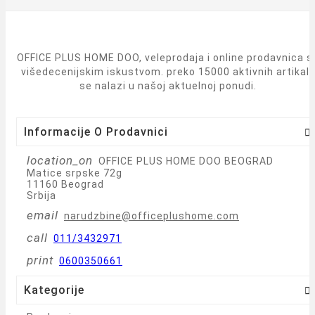
OFFICE PLUS HOME DOO, veleprodaja i online prodavnica s
višedecenijskim iskustvom. preko 15000 aktivnih artikal
se nalazi u našoj aktuelnoj ponudi.
Informacije O Prodavnici

location_on
OFFICE PLUS HOME DOO BEOGRAD
Matice srpske 72g
11160 Beograd
Srbija
email
narudzbine@officeplushome.com
call
011/3432971
print
0600350661
Kategorije
