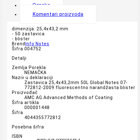
Oznake
Komentari proizvoda
dimenzija: 25,4x43,2 mm
- 50 zastavica
- blister
Brend
Info Notes
Šifra
004752
Detalji
Zemlja Porekla
NEMAČKA
Naziv u deklaraciji
Zastavica 25,4x43,2mm 50L Global Notes 07-
772812-2009 fluorescentno narandžasta blister
Proizvođač
AMC AG Advanced Methods of Coating
Šifra artikla
000001448
Šifra
4044355772812
Posebna šifra
ISBN