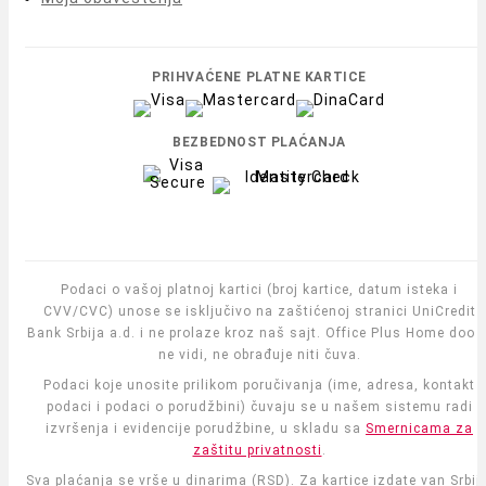
PRIHVAĆENE PLATNE KARTICE
BEZBEDNOST PLAĆANJA
Podaci o vašoj platnoj kartici (broj kartice, datum isteka i
CVV/CVC) unose se isključivo na zaštićenoj stranici UniCredit
Bank Srbija a.d. i ne prolaze kroz naš sajt. Office Plus Home doo i
ne vidi, ne obrađuje niti čuva.
Podaci koje unosite prilikom poručivanja (ime, adresa, kontakt
podaci i podaci o porudžbini) čuvaju se u našem sistemu radi
izvršenja i evidencije porudžbine, u skladu sa
Smernicama za
zaštitu privatnosti
.
Sva plaćanja se vrše u dinarima (RSD). Za kartice izdate van Srbije