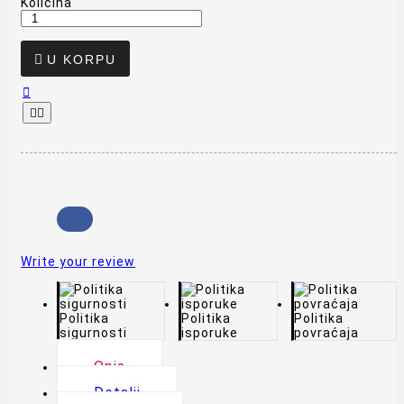
Količina

U KORPU



Write your review
Politika
Politika
Politika
sigurnosti
isporuke
povraćaja
Opis
Detalji