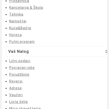
Prodavnica
Kancelarija & Škola
Tehnika
Nameštaj
Kuća&Bašta
Horeca
Putni program
Vaš Nalog

Lični podaci
Povraćaji robe
Porudžbine
Reversi
Adrese
Vaučeri
Lista želja
Moja obaveštenja