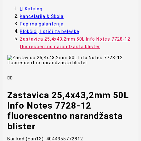
Katalog
Kancelarija & Škola
Papirna galanterija
Blokčići, listići za beleške
Zastavica 25,4x43,2mm 50L Info Notes 7728-12
fluorescentno narandžasta blister


Zastavica 25,4x43,2mm 50L
Info Notes 7728-12
fluorescentno narandžasta
blister
Bar kod (Ean13):
4044355772812