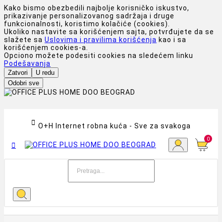
Kako bismo obezbedili najbolje korisničko iskustvo,
prikazivanje personalizovanog sadržaja i druge
funkcionalnosti, koristimo kolačiće (cookies).
Ukoliko nastavite sa korišćenjem sajta, potvrđujete da se
slažete sa
Uslovima i pravilima korišćenja
kao i sa
korišćenjem cookies-a.
Opciono možete podesiti cookies na sledećem linku
Podešavanja
Zatvori
U redu
Odobri sve

O+H Internet robna kuća - Sve za svakoga
0
