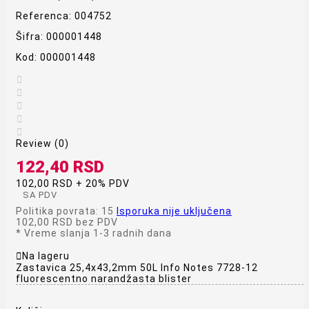
Referenca:
004752
Šifra:
000001448
Kod:
000001448





Review (0)
122,40 RSD
102,00 RSD + 20% PDV
SA PDV
Politika povrata: 15
Isporuka nije uključena
102,00 RSD
bez PDV
*
Vreme slanja 1-3 radnih dana

Na lageru
Zastavica 25,4x43,2mm 50L Info Notes 7728-12
fluorescentno narandžasta blister