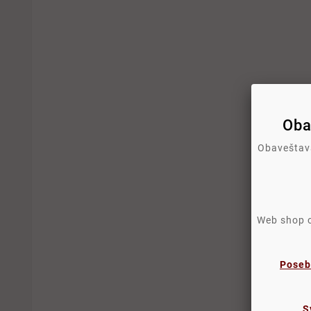
Oba
Obaveštava
Web shop os
Poseb
S