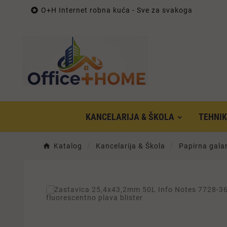

O+H Internet robna kuća - Sve za svakoga
KANCELARIJA & ŠKOLA
TEHNI
Katalog
Kancelarija & Škola
Papirna galan