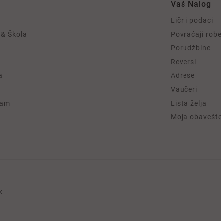
e
Vaš Nalog
Lični podaci
 & Škola
Povraćaji rob
Porudžbine
Reversi
a
Adrese
Vaučeri
ram
Lista želja
Moja obavešt