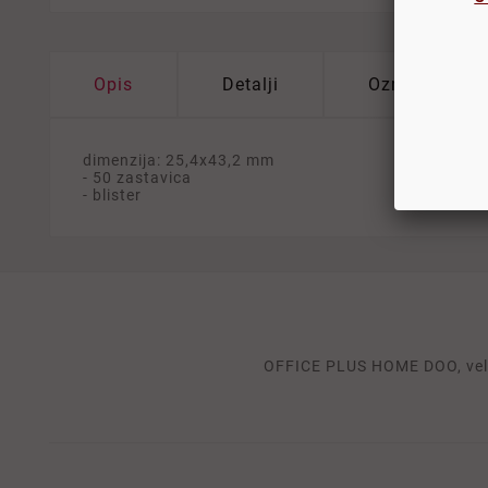
Opis
Detalji
Oznake
dimenzija: 25,4x43,2 mm
- 50 zastavica
- blister
OFFICE PLUS HOME DOO, velep