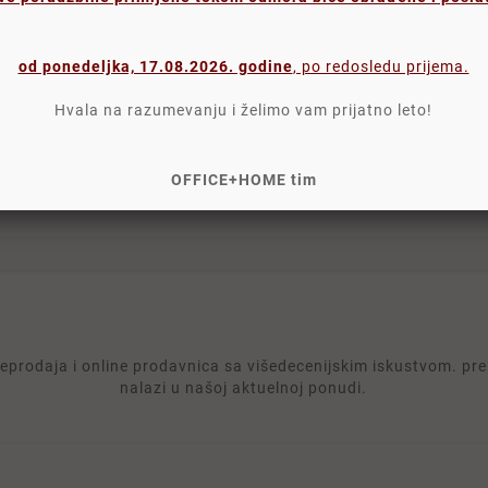
od ponedeljka, 17.08.2026. godine
, po redosledu prijema.
Komentari proizvoda
Hvala na razumevanju i želimo vam prijatno leto!
OFFICE+HOME tim
rodaja i online prodavnica sa višedecenijskim iskustvom. prek
nalazi u našoj aktuelnoj ponudi.