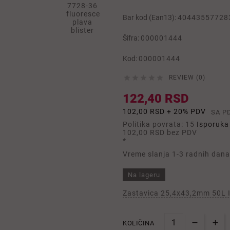
Bar kod (Ean13):
40443557728
Šifra:
000001444
Kod:
000001444





REVIEW (0)
122,40 RSD
102,00 RSD + 20% PDV
SA P
Politika povrata: 15
Isporuka 
102,00 RSD
bez PDV
*
Vreme slanja 1-3 radnih dana
Na lageru
Zastavica 25,4x43,2mm 50L I
KOLIČINA