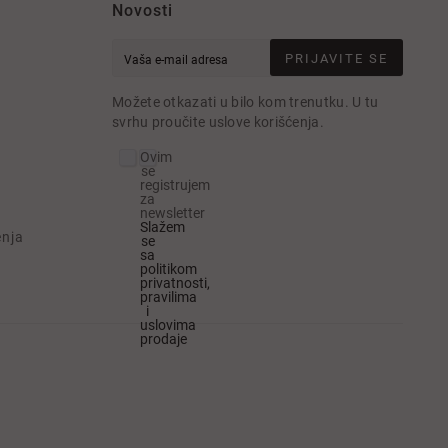
Novosti
PRIJAVITE SE
e
Možete otkazati u bilo kom trenutku. U tu
svrhu proučite uslove korišćenja.
Ovim
se
registrujem
za
newsletter
Slažem
enja
se
sa
politikom
privatnosti,
pravilima
i
uslovima
prodaje