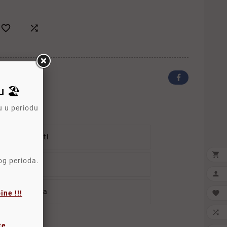


 🏖️
u u periodu
ika Sigurnosti

log perioda.
ka Isporuke

tika Povraćaja
ne !!!


te