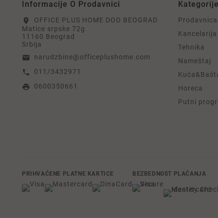
Informacije O Prodavnici
Kategorij
OFFICE PLUS HOME DOO BEOGRAD
Prodavnica
location_on
Matice srpske 72g
Kancelarija
11160 Beograd
Srbija
Tehnika
narudzbine@officeplushome.com
email
Nameštaj
011/3432971
call
Kuća&Bašt
0600350661
print
Horeca
Putni prog
PRIHVAĆENE PLATNE KARTICE
BEZBEDNOST PLAĆANJA