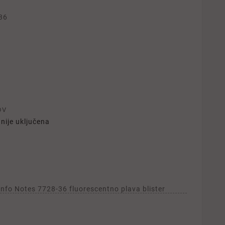
36
DV
nije uključena
nfo Notes 7728-36 fluorescentno plava blister