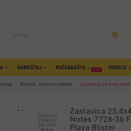
KA
NAMEŠTAJ
KUĆA&BAŠTA
HORECA
NOVO
terija
Blokčići, listići za beleške
Zastavica 25,4x43,2mm 5

Zastavica 25,4x
Notes 7728-36 F
Plava Blister