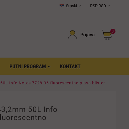
Srpski
RSD RSD


0
Prijava
PUTNI PROGRAM
KONTAKT
0L Info Notes 7728-36 fluorescentno plava blister
43,2mm 50L Info
luorescentno