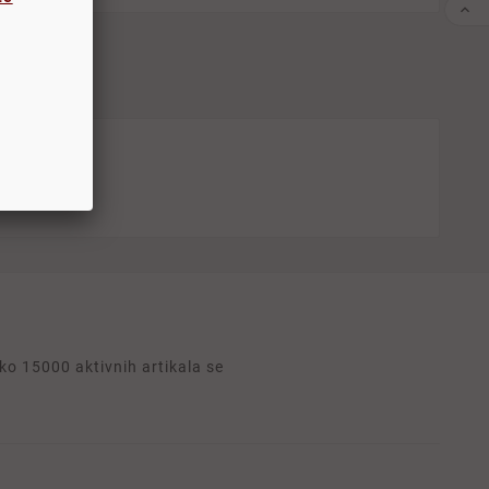

o 15000 aktivnih artikala se