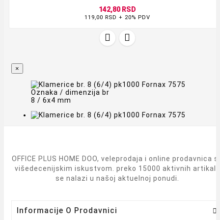
142,80 RSD
119,00 RSD + 20% PDV


×
Oznaka / dimenzija br
8 / 6x4 mm
OFFICE PLUS HOME DOO, veleprodaja i online prodavnica s
višedecenijskim iskustvom. preko 15000 aktivnih artikal
se nalazi u našoj aktuelnoj ponudi.
Informacije O Prodavnici
