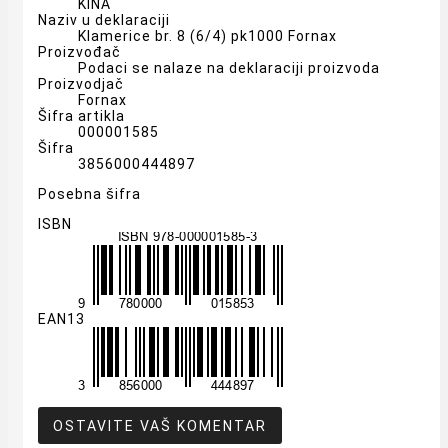
KINA
Naziv u deklaraciji
Klamerice br. 8 (6/4) pk1000 Fornax
Proizvođač
Podaci se nalaze na deklaraciji proizvoda
Proizvodjač
Fornax
Šifra artikla
000001585
Šifra
3856000444897
Posebna šifra
ISBN
EAN13
OSTAVITE VAŠ KOMENTAR