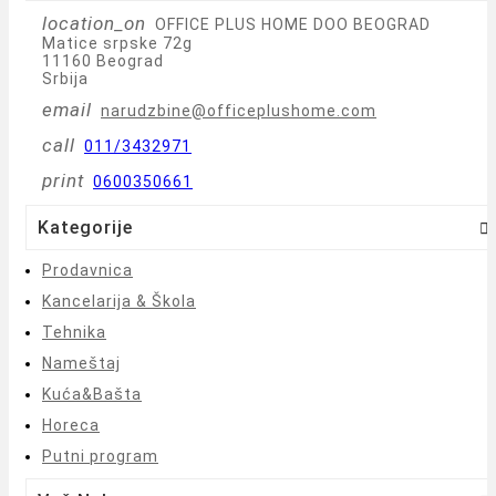
location_on
OFFICE PLUS HOME DOO BEOGRAD
Matice srpske 72g
11160 Beograd
Srbija
email
narudzbine@officeplushome.com
call
011/3432971
print
0600350661
Kategorije

Prodavnica
Kancelarija & Škola
Tehnika
Nameštaj
Kuća&Bašta
Horeca
Putni program