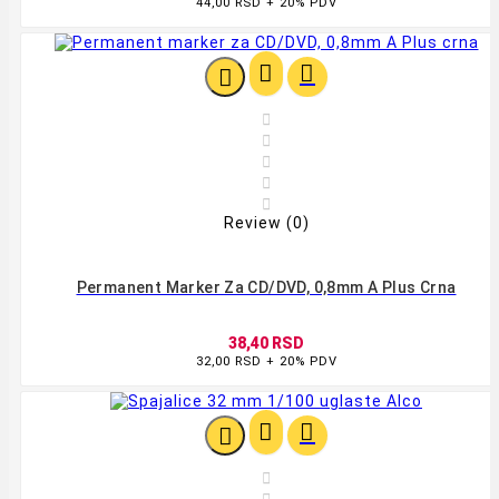
44,00 RSD + 20% PDV








Review (0)
Permanent Marker Za CD/DVD, 0,8mm A Plus Crna
38,40 RSD
32,00 RSD + 20% PDV



