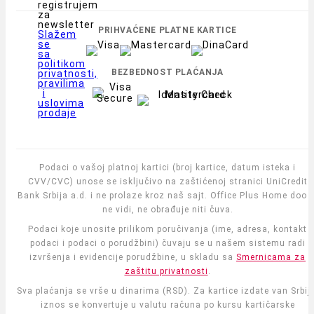
registrujem
za
newsletter
PRIHVAĆENE PLATNE KARTICE
Slažem
se
sa
politikom
BEZBEDNOST PLAĆANJA
privatnosti,
pravilima
i
uslovima
prodaje
Podaci o vašoj platnoj kartici (broj kartice, datum isteka i
CVV/CVC) unose se isključivo na zaštićenoj stranici UniCredit
Bank Srbija a.d. i ne prolaze kroz naš sajt. Office Plus Home doo i
ne vidi, ne obrađuje niti čuva.
Podaci koje unosite prilikom poručivanja (ime, adresa, kontakt
podaci i podaci o porudžbini) čuvaju se u našem sistemu radi
izvršenja i evidencije porudžbine, u skladu sa
Smernicama za
zaštitu privatnosti
.
Sva plaćanja se vrše u dinarima (RSD). Za kartice izdate van Srbije
iznos se konvertuje u valutu računa po kursu kartičarske