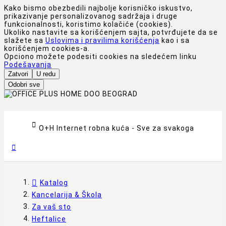
Kako bismo obezbedili najbolje korisničko iskustvo,
prikazivanje personalizovanog sadržaja i druge
funkcionalnosti, koristimo kolačiće (cookies).
Ukoliko nastavite sa korišćenjem sajta, potvrđujete da se
slažete sa
Uslovima i pravilima korišćenja
kao i sa
korišćenjem cookies-a.
Opciono možete podesiti cookies na sledećem linku
Podešavanja
Zatvori
U redu
Odobri sve

O+H Internet robna kuća - Sve za svakoga

Katalog
Kancelarija & Škola
Za vaš sto
Heftalice