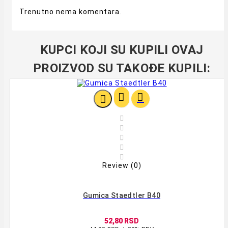
Trenutno nema komentara.
KUPCI KOJI SU KUPILI OVAJ
PROIZVOD SU TAKOĐE KUPILI:








Review (0)
Gumica Staedtler B40
52,80 RSD