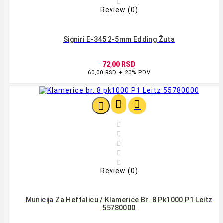

Review (0)
Signiri E-345 2-5mm Edding Žuta
72,00 RSD
60,00 RSD + 20% PDV








Review (0)
Municija Za Heftalicu / Klamerice Br. 8 Pk1000 P1 Leitz
55780000