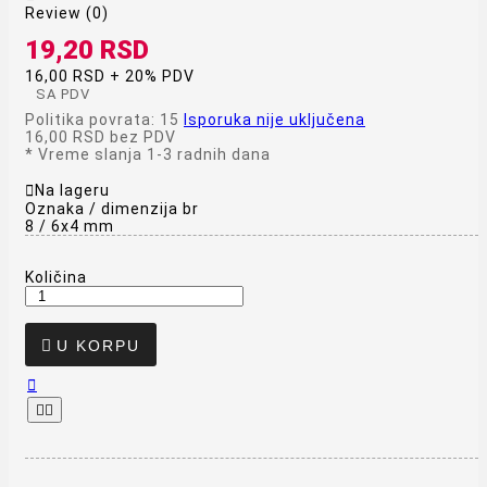
Review (0)
19,20 RSD
16,00 RSD + 20% PDV
SA PDV
Politika povrata: 15
Isporuka nije uključena
16,00 RSD
bez PDV
*
Vreme slanja 1-3 radnih dana

Na lageru
Oznaka / dimenzija br
8 / 6x4 mm
Količina

U KORPU


