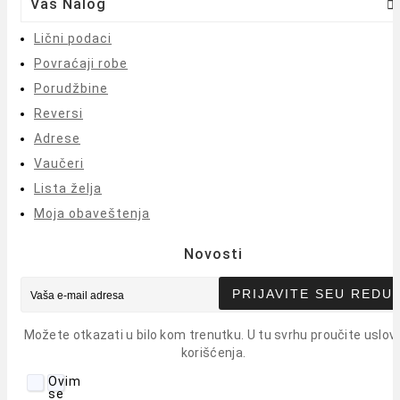
Vaš Nalog

Lični podaci
Povraćaji robe
Porudžbine
Reversi
Adrese
Vaučeri
Lista želja
Moja obaveštenja
Novosti
PRIJAVITE SE
U REDU
Možete otkazati u bilo kom trenutku. U tu svrhu proučite uslov
korišćenja.
Ovim
se