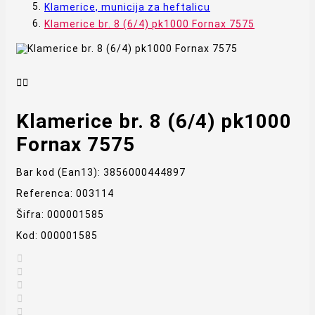
Klamerice, municija za heftalicu
Klamerice br. 8 (6/4) pk1000 Fornax 7575


Klamerice br. 8 (6/4) pk1000
Fornax 7575
Bar kod (Ean13):
3856000444897
Referenca:
003114
Šifra:
000001585
Kod:
000001585




