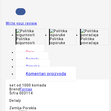
Write your review
Politika
Politika
Politika
sigurnosti
isporuke
povraćaja
Opis
Detalji
Oznake
Komentari proizvoda
set od 1000 komada
Brend
Fornax
Šifra
003114
Detalji
Zemlja Porekla