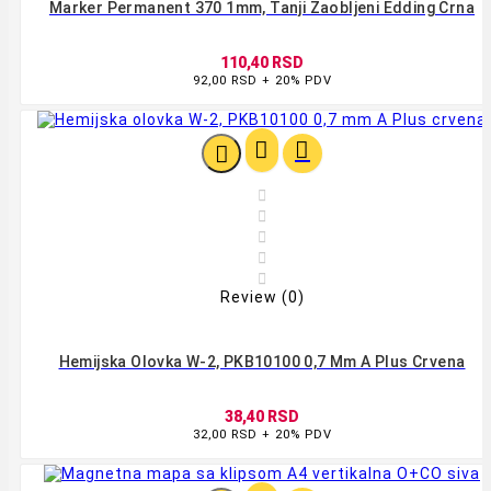
Marker Permanent 370 1mm, Tanji Zaobljeni Edding Crna
110,40 RSD
92,00 RSD + 20% PDV








Review (0)
Hemijska Olovka W-2, PKB10100 0,7 Mm A Plus Crvena
38,40 RSD
32,00 RSD + 20% PDV