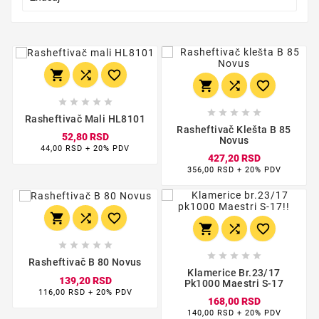
















Rasheftivač Mali HL8101
Rasheftivač Klešta B 85
52,80 RSD
Novus
44,00 RSD + 20% PDV
427,20 RSD
356,00 RSD + 20% PDV
















Rasheftivač B 80 Novus
Klamerice Br.23/17
139,20 RSD
Pk1000 Maestri S-17
116,00 RSD + 20% PDV
168,00 RSD
140,00 RSD + 20% PDV