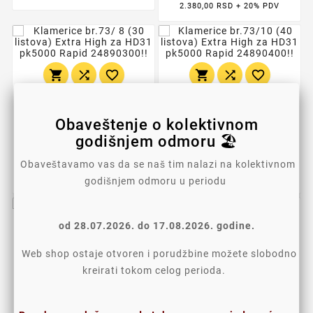
2.380,00 RSD + 20% PDV
















Klamerice Br.73/ 8 (30
Klamerice Br.73/10 (40
Obaveštenje o kolektivnom
Listova) Extra High Za
Listova) Extra High Za
godišnjem odmoru 🏖️
HD31 Pk5000 Rapid
HD31 Pk5000 Rapid
24890300
24890400
Obaveštavamo vas da se naš tim nalazi na kolektivnom
2.856,00 RSD
3.192,00 RSD
2.380,00 RSD + 20% PDV
2.660,00 RSD + 20% PDV
godišnjem odmoru u periodu
od 28.07.2026. do 17.08.2026. godine.






Web shop ostaje otvoren i porudžbine možete slobodno





kreirati tokom celog perioda.





Klamerice Novus No.10,
1/1000, 20 Listova Novus
Klamerice 24/6, HD,
1/1000 A Plus ASL039 A
64,80 RSD
Plus