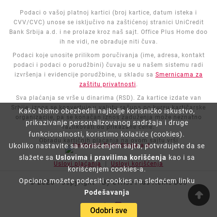
Podaci o vašoj platnoj kartici (broj kartice, datum isteka i
CVV/CVC) unose se isključivo na zaštićenoj stranici UniCredit
Bank Srbija a.d. i ne prolaze kroz naš sajt. Office Plus Home doo
ih ne vidi, ne obrađuje niti čuva.
Podaci koje unosite prilikom poručivanja (ime, adresa, kontakt
podaci i podaci o porudžbini) čuvaju se u našem sistemu radi
izvršenja i evidencije porudžbine, u skladu sa
Smernicama za
zaštitu privatnosti
.
Sva plaćanja se vrše u dinarima (RSD). Za kartice izdate van
Srbije, iznos se konvertuje u valutu računa po kursu kartičarske
Kako bismo obezbedili najbolje korisničko iskustvo,
organizacije, pa se konačan iznos zaduženja može neznatno
prikazivanje personalizovanog sadržaja i druge
razlikovati od prikazane cene.
funkcionalnosti, koristimo kolačiće (cookies).
Obradu kartičnih plaćanja na ovom sajtu vrši
Ukoliko nastavite sa korišćenjem sajta, potvrđujete da se
slažete sa
Uslovima i pravilima korišćenja
kao i sa
Uslovi plaćanja
|
Uslovi korišćenja
korišćenjem cookies-a.
Opciono možete podesiti cookies na sledećem linku
© 2026 - Copyright™ By Office Plus Home Doo
Podešavanja
Odobri sve