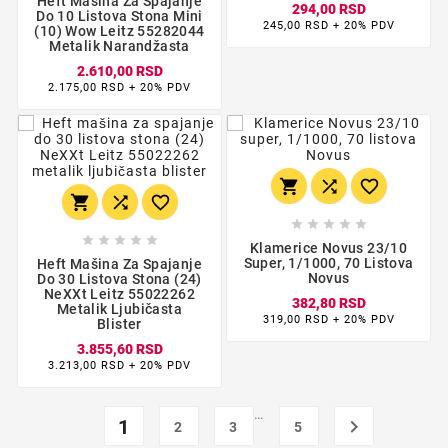
Heft Mašina Za Spajanje
294,00 RSD
Do 10 Listova Stona Mini
245,00 RSD + 20% PDV
(10) Wow Leitz 55282044
Metalik Narandžasta
2.610,00 RSD
2.175,00 RSD + 20% PDV
















Klamerice Novus 23/10
Super, 1/1000, 70 Listova
Heft Mašina Za Spajanje
Novus
Do 30 Listova Stona (24)
NeXXt Leitz 55022262
382,80 RSD
Metalik Ljubičasta
319,00 RSD + 20% PDV
Blister
3.855,60 RSD
3.213,00 RSD + 20% PDV
…
1

2
3
5