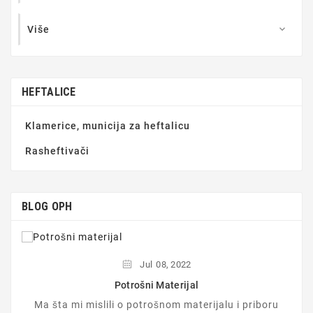
Više

HEFTALICE
Klamerice, municija za heftalicu
Rasheftivači
BLOG OPH
Jul
08,
2022
Potrošni Materijal
Ma šta mi mislili o potrošnom materijalu i priboru