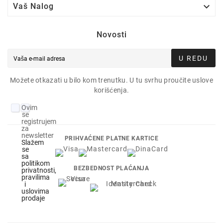

Vaš Nalog
Novosti
U REDU
Možete otkazati u bilo kom trenutku. U tu svrhu proučite uslove
korišćenja.
Ovim
se
registrujem
za
newsletter
PRIHVAĆENE PLATNE KARTICE
Slažem
se
sa
politikom
BEZBEDNOST PLAĆANJA
privatnosti,
pravilima
i
uslovima
prodaje