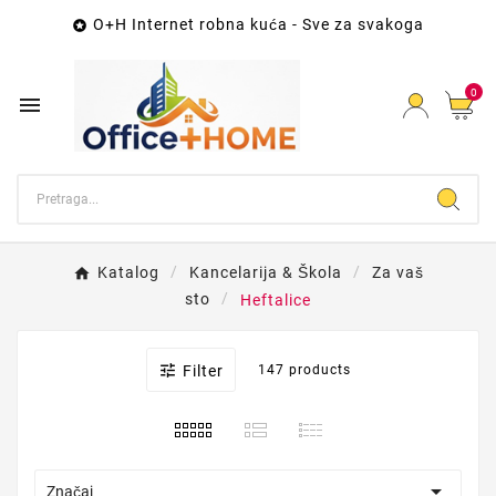
O+H Internet robna kuća - Sve za svakoga

0

Katalog
Kancelarija & Škola
Za vaš
sto
Heftalice

Filter
147 products

Značaj