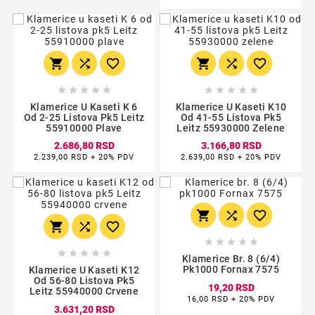
















Klamerice U Kaseti K 6
Klamerice U Kaseti K10
Od 2-25 Listova Pk5 Leitz
Od 41-55 Listova Pk5
55910000 Plave
Leitz 55930000 Zelene
2.686,80 RSD
3.166,80 RSD
2.239,00 RSD + 20% PDV
2.639,00 RSD + 20% PDV
















Klamerice Br. 8 (6/4)
Pk1000 Fornax 7575
Klamerice U Kaseti K12
Od 56-80 Listova Pk5
19,20 RSD
Leitz 55940000 Crvene
16,00 RSD + 20% PDV
3.631,20 RSD