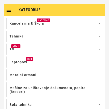

KATEGORIJE
KANCMAT
Kancelarija & Škola

Tehnika

NOVO
TV

HOT
Laptopovi
Metalni ormani
Mašine za uništavanje dokumenata, papira
(šrederi)
Bela tehnika
