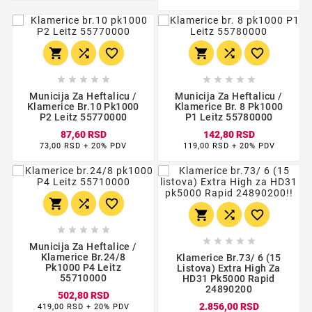
















Municija Za Heftalicu /
Municija Za Heftalicu /
Klamerice Br.10 Pk1000
Klamerice Br. 8 Pk1000
P2 Leitz 55770000
P1 Leitz 55780000
87,60 RSD
142,80 RSD
73,00 RSD + 20% PDV
119,00 RSD + 20% PDV
















Municija Za Heftalice /
Klamerice Br.24/8
Klamerice Br.73/ 6 (15
Pk1000 P4 Leitz
Listova) Extra High Za
55710000
HD31 Pk5000 Rapid
24890200
502,80 RSD
2.856,00 RSD
419,00 RSD + 20% PDV