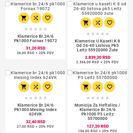
















Klamerice Br.24/6
Pk1000 Fornax 19072
Klamerice U Kaseti K 8
Od 26-40 Listova Pk5
31,20 RSD
Leitz 55920000 Žute
26,00 RSD + 20% PDV
2.839,20 RSD
2.366,00 RSD + 20% PDV
















Klamerice Br.24/6
Municija Za Heftalicu /
Pk1000 Mesing Index
Klamerice Br.24/6
624VK
Pk1000 P3 Leitz
55700000
32,40 RSD
127,20 RSD
27,00 RSD + 20% PDV
106,00 RSD + 20% PDV