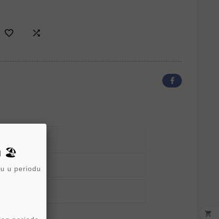


ika Sigurnosti
 🏖️
ka Isporuke
ru u periodu
tika Povraćaja
