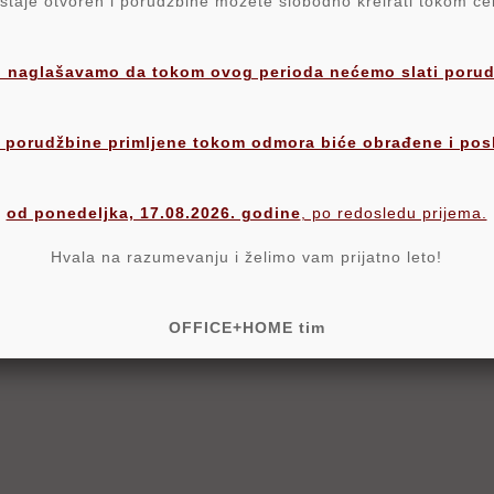
aje otvoren i porudžbine možete slobodno kreirati tokom c
 naglašavamo da tokom ovog perioda nećemo slati porudž
Komentari proizvoda
 porudžbine primljene tokom odmora biće obrađene i pos
od ponedeljka, 17.08.2026. godine
, po redosledu prijema.
Hvala na razumevanju i želimo vam prijatno leto!
J PROIZVOD SU TAKOĐE KUPILI
OFFICE+HOME tim