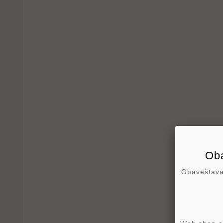
Oba
Obaveštavam