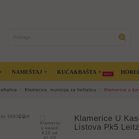
NAMEŠTAJ
KUĆA&BAŠTA
HORE
NOVO
eftalice
Klamerice, municija za heftalicu
Klamerice u ka

Klamerice U Kas
Listova Pk5 Leit