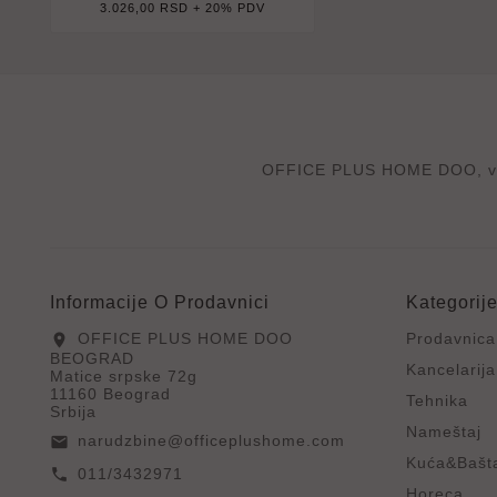
3.026,00 RSD + 20% PDV
OFFICE PLUS HOME DOO, velep
Informacije O Prodavnici
Kategorij
OFFICE PLUS HOME DOO
Prodavnica
location_on
BEOGRAD
Kancelarija
Matice srpske 72g
11160 Beograd
Tehnika
Srbija
Nameštaj
narudzbine@officeplushome.com
email
Kuća&Bašt
011/3432971
call
Horeca