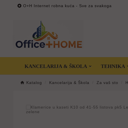

O+H Internet robna kuća - Sve za svakoga
KANCELARIJA & ŠKOLA
TEHNIKA
Katalog
Kancelarija & Škola
Za vaš sto
H