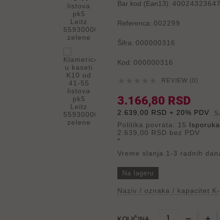
Bar kod (Ean13):
4002432364
Referenca:
002299
Šifra:
000000316
Kod:
000000316





REVIEW (0)
3.166,80 RSD
2.639,00 RSD + 20% PDV
S
Politika povrata: 15
Isporuka
2.639,00 RSD
bez PDV
*
Vreme slanja 1-3 radnih dan
Na lageru
Naziv / oznaka / kapacitet K-
KOLIČINA