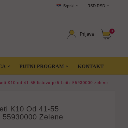
Srpski
RSD RSD


0
Prijava
CA
PUTNI PROGRAM
KONTAKT
seti K10 od 41-55 listova pk5 Leitz 55930000 zelene
eti K10 Od 41-55
z 55930000 Zelene