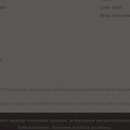
ram
Lista želja
Moja obavešt
/CVC) unose se isključivo na zaštićenoj stranici UniCredit Bank Srbija a
 podaci i podaci o porudžbini) čuvaju se u našem sistemu radi izvršenj
Srbije, iznos se konvertuje u valutu računa po kursu kartičarske orga
ili najbolje korisničko iskustvo, prikazivanje personalizovan
funkcionalnosti, koristimo kolačiće (cookies).