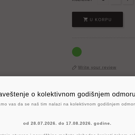

U KORPU
Write your review
Polit
veštenje o kolektivnom godišnjem odmoru
Politi
o vas da se naš tim nalazi na kolektivnom godišnjem odmo
Poli
od 28.07.2026. do 17.08.2026. godine.