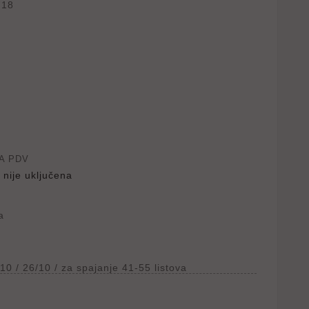
718
A PDV
 nije uključena
a
10 / 26/10 / za spajanje 41-55 listova