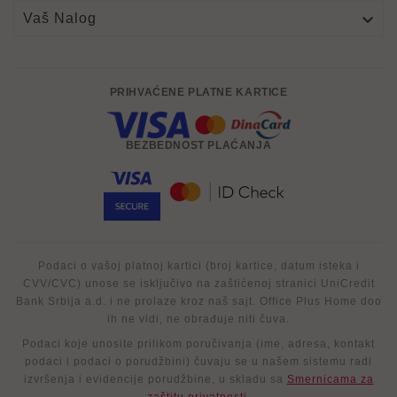

Vaš Nalog
PRIHVAĆENE PLATNE KARTICE
BEZBEDNOST PLAĆANJA
Podaci o vašoj platnoj kartici (broj kartice, datum isteka i
CVV/CVC) unose se isključivo na zaštićenoj stranici UniCredit
Bank Srbija a.d. i ne prolaze kroz naš sajt. Office Plus Home doo
ih ne vidi, ne obrađuje niti čuva.
Podaci koje unosite prilikom poručivanja (ime, adresa, kontakt
podaci i podaci o porudžbini) čuvaju se u našem sistemu radi
izvršenja i evidencije porudžbine, u skladu sa
Smernicama za
zaštitu privatnosti
.