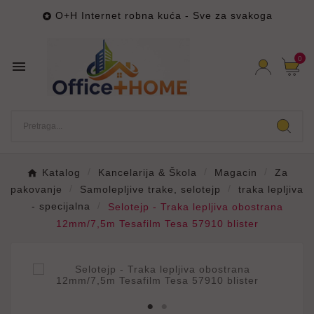
O+H Internet robna kuća - Sve za svakoga

0

Katalog
Kancelarija & Škola
Magacin
Za
pakovanje
Samolepljive trake, selotejp
traka lepljiva
- specijalna
Selotejp - Traka lepljiva obostrana
12mm/7,5m Tesafilm Tesa 57910 blister