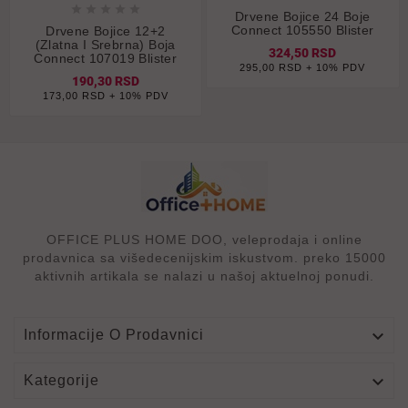





Drvene Bojice 24 Boje
Connect 105550 Blister
Drvene Bojice 12+2
(zlatna I Srebrna) Boja
324,50 RSD
Connect 107019 Blister
295,00 RSD + 10% PDV
190,30 RSD
173,00 RSD + 10% PDV
OFFICE PLUS HOME DOO, veleprodaja i online
prodavnica sa višedecenijskim iskustvom. preko 15000
aktivnih artikala se nalazi u našoj aktuelnoj ponudi.

Informacije O Prodavnici

Kategorije