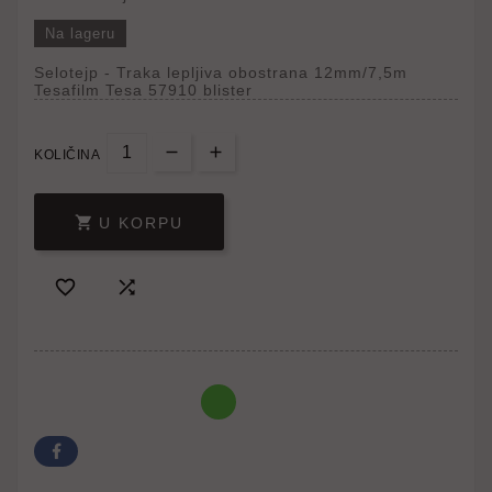
Na lageru
Selotejp - Traka lepljiva obostrana 12mm/7,5m
Tesafilm Tesa 57910 blister
KOLIČINA

U KORPU

