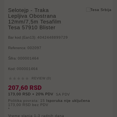
Selotejp - Traka
Lepljiva Obostrana
12mm/7,5m Tesafilm
Tesa 57910 Blister
Bar kod (Ean13):
4042448899729
Referenca:
002097
Šifra:
000001464
Kod:
000001464





REVIEW (0)
207,60 RSD
173,00 RSD + 20% PDV
SA PDV
Politika povrata: 15
Isporuka nije uključena
173,00 RSD
bez PDV
*
Vreme slanja 1-3 radnih dana