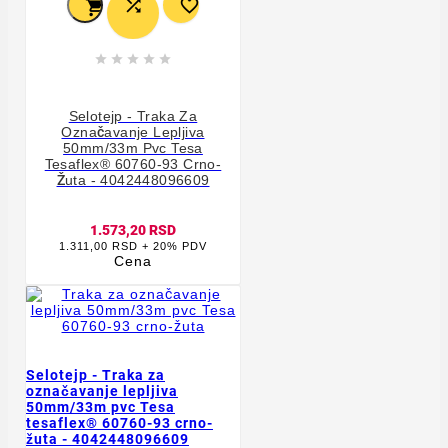








Selotejp - Traka Za
Označavanje Lepljiva
50mm/33m Pvc Tesa
Tesaflex® 60760-93 Crno-
Žuta - 4042448096609
1.573,20 RSD
1.311,00 RSD + 20% PDV
Cena
Selotejp - Traka za
označavanje lepljiva
50mm/33m pvc Tesa
tesaflex® 60760-93 crno-
žuta - 4042448096609