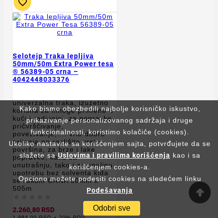

Selotejp Traka lepljiva
50mm/50m Extra Power tesa
® 56389-05 crna –
4042448033376
univerzalna traka, izuzetno
Kako bismo obezbedili najbolje korisničko iskustvo,
korisna za mnoge primene u
kući i radionici. za popravke,
prikazivanje personalizovanog sadržaja i druge
pričvršćivanje,
funkcionalnosti, koristimo kolačiće (cookies).
povezivanje,.... vrlo dobro
prijanja na razlišite vrste
Ukoliko nastavite sa korišćenjem sajta, potvrđujete da se
površina, za brze i lake
slažete sa
Uslovima i pravilima korišćenja
kao i sa
popravke, kako za
unutrašnju, tako i za spoljnu
korišćenjem cookies-a.
upotrebu bez solventa kida
Opciono možete podesiti cookies na sledećem linku
se rukom CRNA 50mm x
505m
Podešavanja





Odobri sve
2.260,80 RSD
1.884,00 RSD + 20% PDV