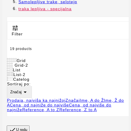
Samolepljive trake, selotejp
traka lepljiva - specijalna

Filter
19 products
Grid
Grid-2
List
List-2
Catelog
Sortiraj po:

Značaj
Prodaja, najviša ka najnižoj
Značaj
Ime, A do Ž
Ime, Ž do
A
Cena, od najniže do najviše
Cena, od najviše do
najniže
Reference, A to Z
Reference, Z to A

U redu