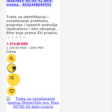
tesaflex® 60760-92 belo-
crvena - 4042448096593
Trake za identifikaciju i
označavanje predmeta,
prepreka i opasnih područja
Ujednačeno i tiho odvijanje,
šifre boja prema EU propisu.





1.474,80 RSD
1.229,00 RSD + 20% PDV
Cena



