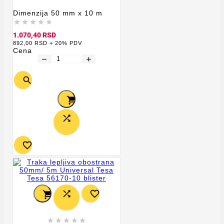
Dimenzija 50 mm x 10 m





1.070,40 RSD
892,00 RSD + 20% PDV
Cena
remove
add











