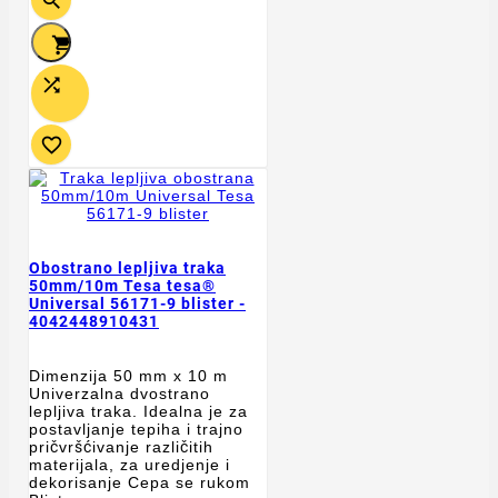




Obostrano lepljiva traka
50mm/10m Tesa tesa®
Universal 56171-9 blister -
4042448910431
Dimenzija 50 mm x 10 m
Univerzalna dvostrano
lepljiva traka. Idealna je za
postavljanje tepiha i trajno
pričvršćivanje različitih
materijala, za uredjenje i
dekorisanje Cepa se rukom