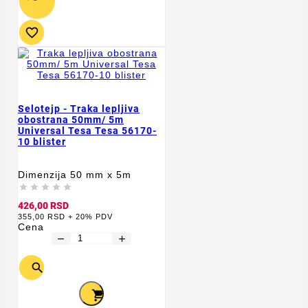

Selotejp - Traka lepljiva
obostrana 50mm/ 5m
Universal Tesa Tesa 56170-
10 blister
Dimenzija 50 mm x 5m





426,00 RSD
355,00 RSD + 20% PDV
Cena
remove
add

