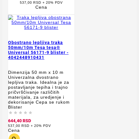
537,00 RSD + 20% PDV
Cena
Obostrano lepljiva traka
50mm/10m Tesa tesa®
Universal 56171-9 blister -
4042448910431
Dimenzija 50 mm x 10 m
Univerzalna dvostrano
lepljiva traka. Idealna je za
postavljanje tepiha i trajno
pričvršćivanje različitih
materijala, za uredjenje i
dekorisanje Cepa se rukom
Blister





644,40 RSD
537,00 RSD + 20% PDV
Cena