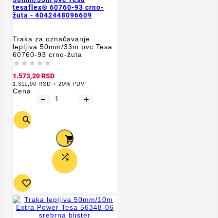
tesaflex® 60760-93 crno-
žuta - 4042448096609
Traka za označavanje
lepljiva 50mm/33m pvc Tesa
60760-93 crno-žuta





1.573,20 RSD
1.311,00 RSD + 20% PDV
Cena
remove
add



