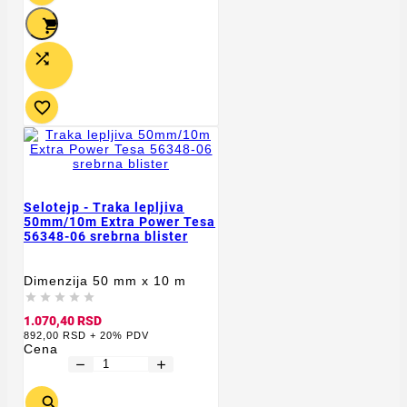



Selotejp - Traka lepljiva
50mm/10m Extra Power Tesa
56348-06 srebrna blister
Dimenzija 50 mm x 10 m





1.070,40 RSD
892,00 RSD + 20% PDV
Cena
remove
add
