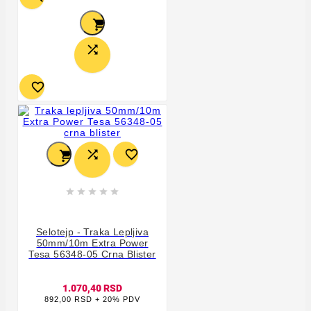











Selotejp - Traka Lepljiva
50mm/10m Extra Power
Tesa 56348-05 Crna Blister
1.070,40 RSD
892,00 RSD + 20% PDV