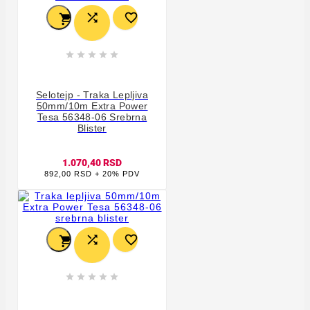








Selotejp - Traka Lepljiva
50mm/10m Extra Power
Tesa 56348-06 Srebrna
Blister
1.070,40 RSD
892,00 RSD + 20% PDV







