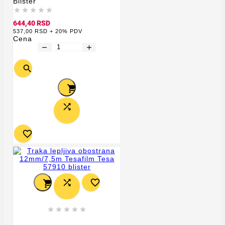
Blister





644,40 RSD
537,00 RSD + 20% PDV
Cena
remove
add











