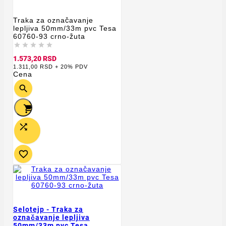
Traka za označavanje
lepljiva 50mm/33m pvc Tesa
60760-93 crno-žuta





1.573,20 RSD
1.311,00 RSD + 20% PDV
Cena




Selotejp - Traka za
označavanje lepljiva
50mm/33m pvc Tesa