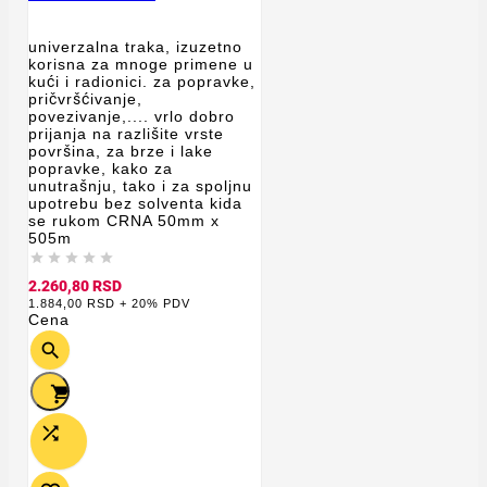
univerzalna traka, izuzetno
korisna za mnoge primene u
kući i radionici. za popravke,
pričvršćivanje,
povezivanje,.... vrlo dobro
prijanja na razlišite vrste
površina, za brze i lake
popravke, kako za
unutrašnju, tako i za spoljnu
upotrebu bez solventa kida
se rukom CRNA 50mm x
505m





2.260,80 RSD
1.884,00 RSD + 20% PDV
Cena


