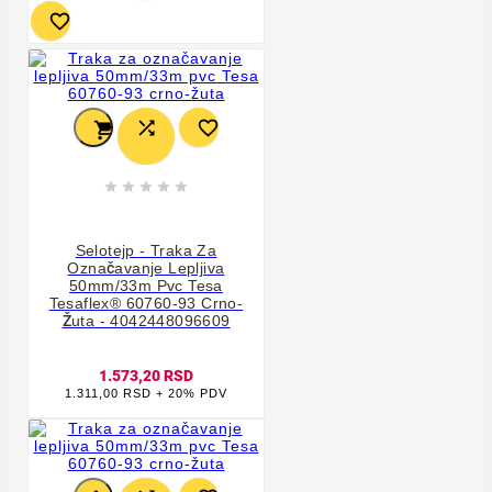









Selotejp - Traka Za
Označavanje Lepljiva
50mm/33m Pvc Tesa
Tesaflex® 60760-93 Crno-
Žuta - 4042448096609
1.573,20 RSD
1.311,00 RSD + 20% PDV