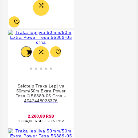










Selotejp Traka Lepljiva
50mm/50m Extra Power
Tesa ® 56389-05 Crna –
4042448033376
2.260,80 RSD
1.884,00 RSD + 20% PDV