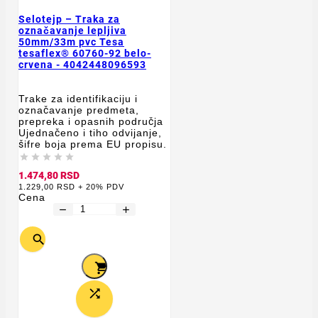
Selotejp – Traka za
označavanje lepljiva
50mm/33m pvc Tesa
tesaflex® 60760-92 belo-
crvena - 4042448096593
Trake za identifikaciju i
označavanje predmeta,
prepreka i opasnih područja
Ujednačeno i tiho odvijanje,
šifre boja prema EU propisu.





1.474,80 RSD
1.229,00 RSD + 20% PDV
Cena
remove
add


