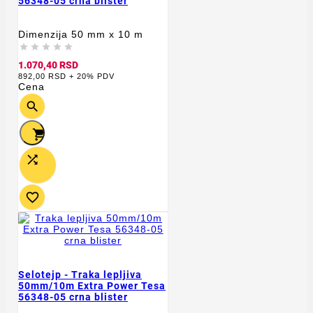
56348-05 crna blister
Dimenzija 50 mm x 10 m





1.070,40 RSD
892,00 RSD + 20% PDV
Cena




Selotejp - Traka lepljiva
50mm/10m Extra Power Tesa
56348-05 crna blister