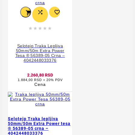








Selotejp Traka Lepljiva
50mm/50m Extra Power
Tesa ® 56389-05 Crna –
4042448033376
2.260,80 RSD
1.884,00 RSD + 20% PDV
Cena
Selotejp Traka lepljiva
50mm/50m Extra Power tesa
® 56389-05 crna –
4042448033376