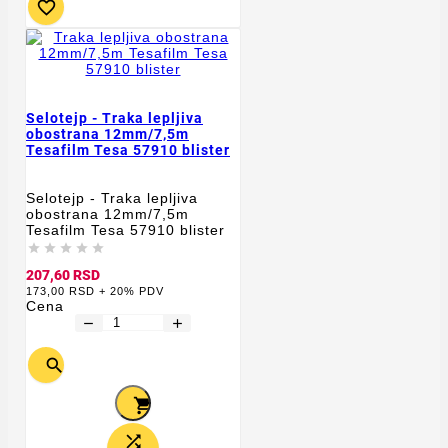

Selotejp - Traka lepljiva
obostrana 12mm/7,5m
Tesafilm Tesa 57910 blister
Selotejp - Traka lepljiva
obostrana 12mm/7,5m
Tesafilm Tesa 57910 blister





207,60 RSD
173,00 RSD + 20% PDV
Cena
remove
add


