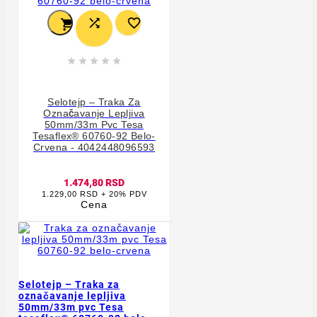








Selotejp – Traka Za
Označavanje Lepljiva
50mm/33m Pvc Tesa
Tesaflex® 60760-92 Belo-
Crvena - 4042448096593
1.474,80 RSD
1.229,00 RSD + 20% PDV
Cena
Selotejp – Traka za
označavanje lepljiva
50mm/33m pvc Tesa