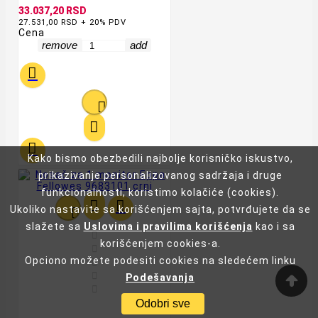
33.037,20 RSD
27.531,00 RSD + 20% PDV
Cena
remove
add




Kako bismo obezbedili najbolje korisničko iskustvo,
prikazivanje personalizovanog sadržaja i druge
funkcionalnosti, koristimo kolačiće (cookies).


Ukoliko nastavite sa korišćenjem sajta, potvrđujete da se

slažete sa
Uslovima i pravilima korišćenja
kao i sa

korišćenjem cookies-a.

Opciono možete podesiti cookies na sledećem linku


Podešavanja

Odobri sve