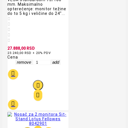
mm. Maksimalno
opterećenje: monitor težine
do to 5 kg i veličine do 24"...





27.888,00 RSD
23.240,00 RSD + 20% PDV
Cena
remove
add



