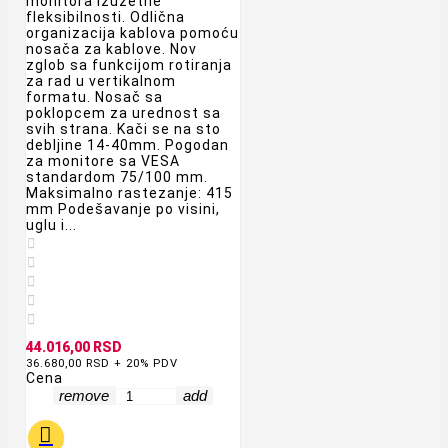
monitora izuzetne
fleksibilnosti. Odlična
organizacija kablova pomoću
nosača za kablove. Nov
zglob sa funkcijom rotiranja
za rad u vertikalnom
formatu. Nosač sa
poklopcem za urednost sa
svih strana. Kači se na sto
debljine 14-40mm. Pogodan
za monitore sa VESA
standardom 75/100 mm.
Maksimalno rastezanje: 415
mm Podešavanje po visini,
uglu i...





44.016,00 RSD
36.680,00 RSD + 20% PDV
Cena
remove
add
