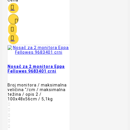




Nosač za 2 monitora Eppa
Fellowes 9683401 crni
Broj monitora / maksimalna
veličina "/cm / maksimalna
težina / opis 2 /
100x48x56cm / 5,1kg




