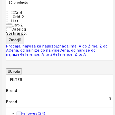
30 products
Grid
Grid-2
List
List-2
Catelog
Sortiraj po:
Značaj

Prodaja, najviša ka najnižoj
Značaj
Ime, A do Ž
Ime, Ž do
A
Cena, od najniže do najviše
Cena, od najviše do
najniže
Reference, A to Z
Reference, Z to A

U redu
FILTER
Brend

Brend
Fellowes
(24)