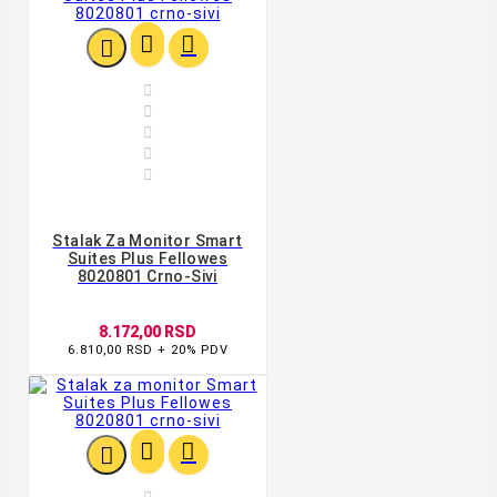








Stalak Za Monitor Smart
Suites Plus Fellowes
8020801 Crno-Sivi
8.172,00 RSD
6.810,00 RSD + 20% PDV



