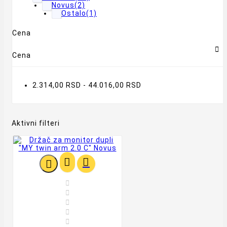
Novus
(2)
Ostalo
(1)
Cena

Cena
2.314,00 RSD - 44.016,00 RSD
Aktivni filteri







