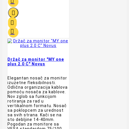




Držač za monitor "MY one
plus 2.0 C" Novus
Elegantan nosač za monitor
izuzetne fleksibilnosti.
Odlična organizacija kablova
pomoću nosača za kablove.
Nov zglob sa funkcijom
rotiranja za rad u
vertikalnom formatu. Nosač
sa poklopcem za urednost
sa svih strana. Kači se na
sto debljine 14-40mm.
Pogodan za monitore sa
VESA standardom 75/100