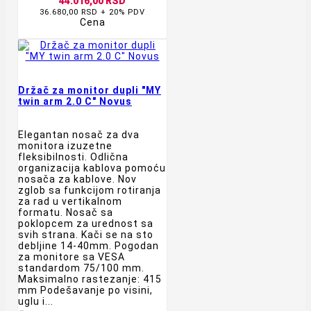
44.016,00 RSD
36.680,00 RSD + 20% PDV
Cena
Držač za monitor dupli "MY
twin arm 2.0 C" Novus
Elegantan nosač za dva
monitora izuzetne
fleksibilnosti. Odlična
organizacija kablova pomoću
nosača za kablove. Nov
zglob sa funkcijom rotiranja
za rad u vertikalnom
formatu. Nosač sa
poklopcem za urednost sa
svih strana. Kači se na sto
debljine 14-40mm. Pogodan
za monitore sa VESA
standardom 75/100 mm.
Maksimalno rastezanje: 415
mm Podešavanje po visini,
uglu i...