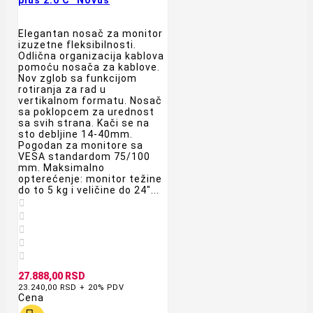
Elegantan nosač za monitor
izuzetne fleksibilnosti.
Odlična organizacija kablova
pomoću nosača za kablove.
Nov zglob sa funkcijom
rotiranja za rad u
vertikalnom formatu. Nosač
sa poklopcem za urednost
sa svih strana. Kači se na
sto debljine 14-40mm.
Pogodan za monitore sa
VESA standardom 75/100
mm. Maksimalno
opterećenje: monitor težine
do to 5 kg i veličine do 24"...





27.888,00 RSD
23.240,00 RSD + 20% PDV
Cena