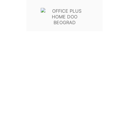











Nalivpero Classic M205 (M)+poklon kutija G5
Pelikan 971986 crno
15.834,00 RSD
13.195,00 RSD + 20% PDV