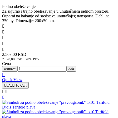
Podno obeležavanje
Za sigurno i trajno obeležavanje u unutrašnjem radnom prostoru.
Otporni na habanje od sredstava unutrašnjeg transporta. Debljina
350my. Dimenzije: 200x50mm.





2.508,00 RSD
2.090,00 RSD + 20% PDV
Cena
remove
add

Quick View


Add To Cart


