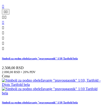











Simboli za podno obeležavanje "pravougaonik" 1/10 Tarifold bela
2.508,00 RSD
2.090,00 RSD + 20% PDV
Cena
Simboli za podno obeležavanje "pravougaonik" 1/10 Tarifold bela