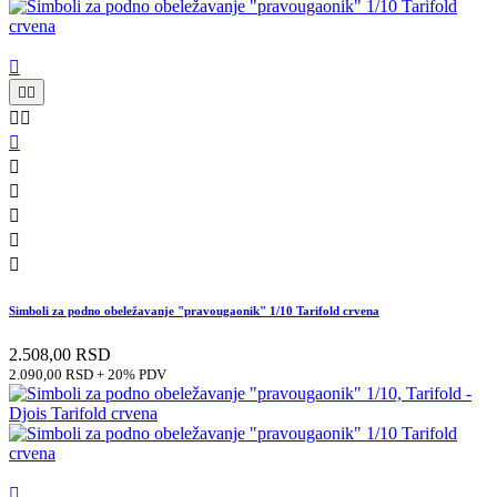











Simboli za podno obeležavanje "pravougaonik" 1/10 Tarifold crvena
2.508,00 RSD
2.090,00 RSD + 20% PDV
