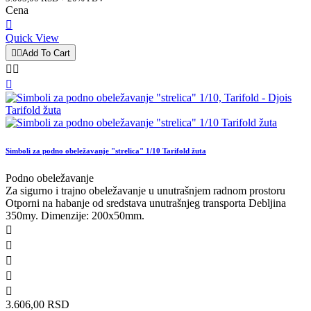
Cena

Quick View


Add To Cart



Simboli za podno obeležavanje "strelica" 1/10 Tarifold žuta
Podno obeležavanje
Za sigurno i trajno obeležavanje u unutrašnjem radnom prostoru
Otporni na habanje od sredstava unutrašnjeg transporta Debljina
350my. Dimenzije: 200x50mm.





3.606,00 RSD