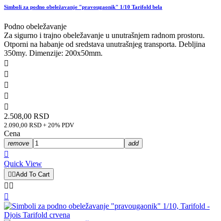
Simboli za podno obeležavanje "pravougaonik" 1/10 Tarifold bela
Podno obeležavanje
Za sigurno i trajno obeležavanje u unutrašnjem radnom prostoru.
Otporni na habanje od sredstava unutrašnjeg transporta. Debljina
350my. Dimenzije: 200x50mm.





2.508,00 RSD
2.090,00 RSD + 20% PDV
Cena
remove
add

Quick View


Add To Cart


