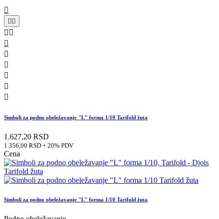











Simboli za podno obeležavanje "L" forma 1/10 Tarifold žuta
1.627,20 RSD
1.356,00 RSD + 20% PDV
Cena
Simboli za podno obeležavanje "L" forma 1/10 Tarifold žuta
Podno obeležavanje