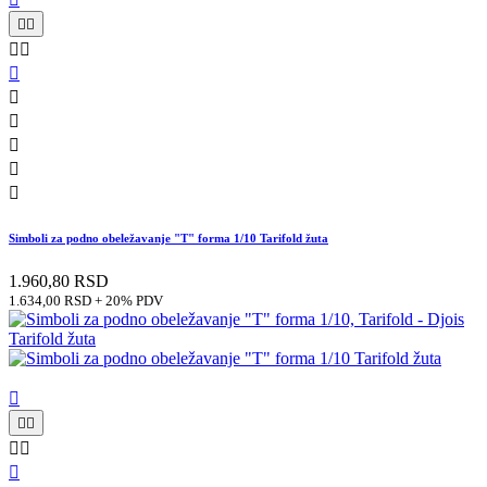










Simboli za podno obeležavanje "T" forma 1/10 Tarifold žuta
1.960,80 RSD
1.634,00 RSD + 20% PDV





