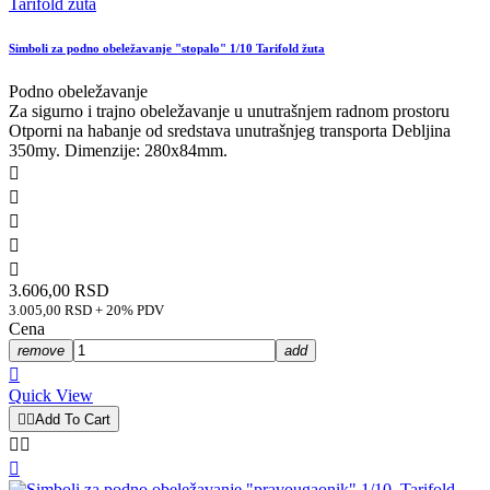
Simboli za podno obeležavanje "stopalo" 1/10 Tarifold žuta
Podno obeležavanje
Za sigurno i trajno obeležavanje u unutrašnjem radnom prostoru
Otporni na habanje od sredstava unutrašnjeg transporta Debljina
350my. Dimenzije: 280x84mm.





3.606,00 RSD
3.005,00 RSD + 20% PDV
Cena
remove
add

Quick View


Add To Cart


