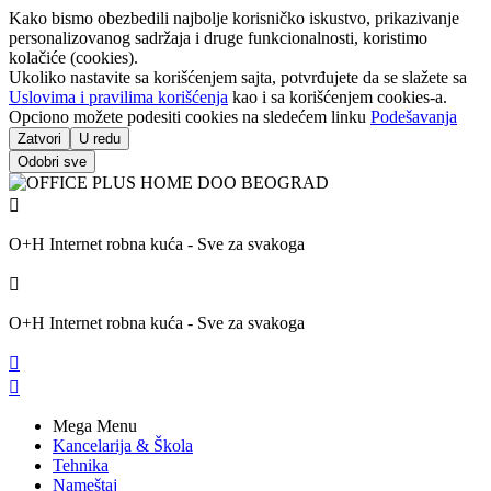
Kako bismo obezbedili najbolje korisničko iskustvo, prikazivanje
personalizovanog sadržaja i druge funkcionalnosti, koristimo
kolačiće (cookies).
Ukoliko nastavite sa korišćenjem sajta, potvrđujete da se slažete sa
Uslovima i pravilima korišćenja
kao i sa korišćenjem cookies-a.
Opciono možete podesiti cookies na sledećem linku
Podešavanja
Zatvori
U redu
Odobri sve

O+H Internet robna kuća - Sve za svakoga

O+H Internet robna kuća - Sve za svakoga


Mega Menu
Kancelarija & Škola
Tehnika
Nameštaj