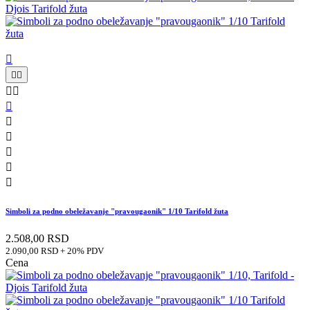











Simboli za podno obeležavanje "pravougaonik" 1/10 Tarifold žuta
2.508,00 RSD
2.090,00 RSD + 20% PDV
Cena