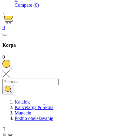
Compare
(0)
0
Korpa
0
Katalog
Kancelarija & Škola
Magacin
Podno obeležavanje

Filter