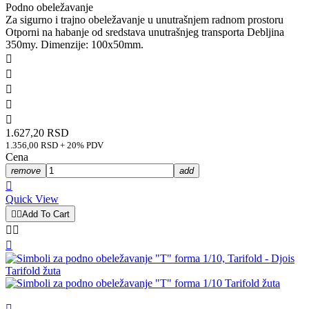
Podno obeležavanje
Za sigurno i trajno obeležavanje u unutrašnjem radnom prostoru
Otporni na habanje od sredstava unutrašnjeg transporta Debljina
350my. Dimenzije: 100x50mm.





1.627,20 RSD
1.356,00 RSD + 20% PDV
Cena
remove
add

Quick View


Add To Cart



