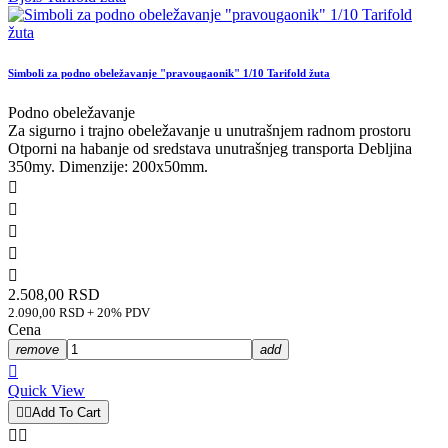
Simboli za podno obeležavanje "pravougaonik" 1/10 Tarifold žuta
Podno obeležavanje
Za sigurno i trajno obeležavanje u unutrašnjem radnom prostoru
Otporni na habanje od sredstava unutrašnjeg transporta Debljina
350my. Dimenzije: 200x50mm.





2.508,00 RSD
2.090,00 RSD + 20% PDV
Cena
remove
add

Quick View


Add To Cart

