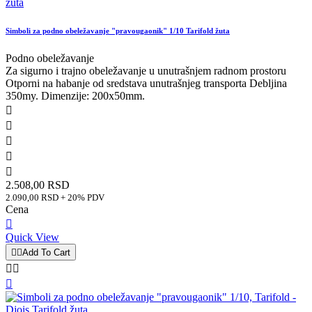
Simboli za podno obeležavanje "pravougaonik" 1/10 Tarifold žuta
Podno obeležavanje
Za sigurno i trajno obeležavanje u unutrašnjem radnom prostoru
Otporni na habanje od sredstava unutrašnjeg transporta Debljina
350my. Dimenzije: 200x50mm.





2.508,00 RSD
2.090,00 RSD + 20% PDV
Cena

Quick View


Add To Cart


