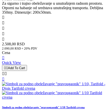
Za sigurno i trajno obeležavanje u unutrašnjem radnom prostoru.
Otporni na habanje od sredstava unutrašnjeg transporta. Debljina
350my. Dimenzije: 200x50mm.





2.508,00 RSD
2.090,00 RSD + 20% PDV
Cena

Quick View


Add To Cart



Simboli za podno obeležavanje "pravougaonik" 1/10 Tarifold crvena