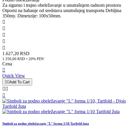
Za sigurno i trajno obeležavanje u unutrašnjem radnom prostoru
Otporni na habanje od sredstava unutrašnjeg transporta Debljina
350my. Dimenzije: 100x50mm.





1.627,20 RSD
1.356,00 RSD + 20% PDV
Cena

Quick View


Add To Cart



Simboli za podno obeležavanje "L" forma 1/10 Tarifold žuta