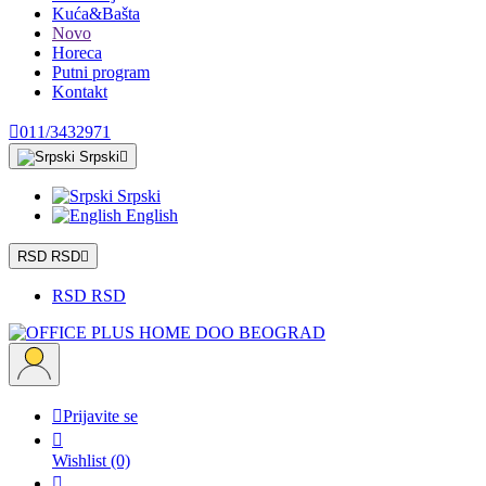
Kuća&Bašta
Novo
Horeca
Putni program
Kontakt

011/3432971
Srpski

Srpski
English
RSD RSD

RSD RSD

Prijavite se

Wishlist
(0)
