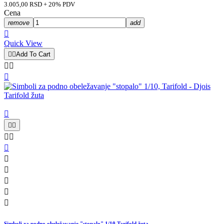
3.005,00 RSD + 20% PDV
Cena
remove
add

Quick View


Add To Cart














Simboli za podno obeležavanje "stopalo" 1/10 Tarifold žuta