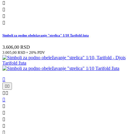




Simboli za podno obeležavanje "strelica" 1/10 Tarifold žuta
3.606,00 RSD
3.005,00 RSD + 20% PDV










