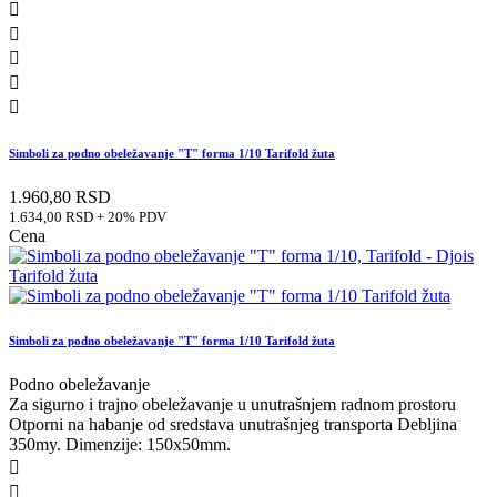





Simboli za podno obeležavanje "T" forma 1/10 Tarifold žuta
1.960,80 RSD
1.634,00 RSD + 20% PDV
Cena
Simboli za podno obeležavanje "T" forma 1/10 Tarifold žuta
Podno obeležavanje
Za sigurno i trajno obeležavanje u unutrašnjem radnom prostoru
Otporni na habanje od sredstava unutrašnjeg transporta Debljina
350my. Dimenzije: 150x50mm.

