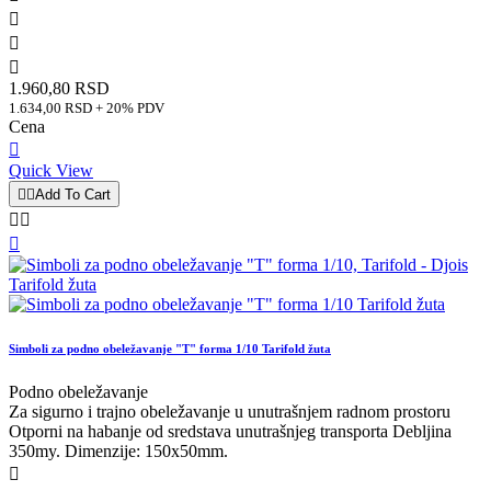



1.960,80 RSD
1.634,00 RSD + 20% PDV
Cena

Quick View


Add To Cart



Simboli za podno obeležavanje "T" forma 1/10 Tarifold žuta
Podno obeležavanje
Za sigurno i trajno obeležavanje u unutrašnjem radnom prostoru
Otporni na habanje od sredstava unutrašnjeg transporta Debljina
350my. Dimenzije: 150x50mm.
