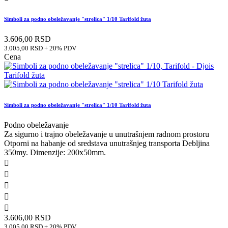
Simboli za podno obeležavanje "strelica" 1/10 Tarifold žuta
3.606,00 RSD
3.005,00 RSD + 20% PDV
Cena
Simboli za podno obeležavanje "strelica" 1/10 Tarifold žuta
Podno obeležavanje
Za sigurno i trajno obeležavanje u unutrašnjem radnom prostoru
Otporni na habanje od sredstava unutrašnjeg transporta Debljina
350my. Dimenzije: 200x50mm.





3.606,00 RSD
3.005,00 RSD + 20% PDV