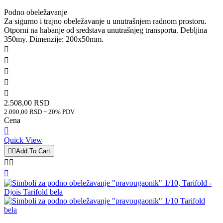
Podno obeležavanje
Za sigurno i trajno obeležavanje u unutrašnjem radnom prostoru.
Otporni na habanje od sredstava unutrašnjeg transporta. Debljina
350my. Dimenzije: 200x50mm.





2.508,00 RSD
2.090,00 RSD + 20% PDV
Cena

Quick View


Add To Cart


