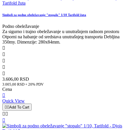
Simboli za podno obeležavanje "stopalo" 1/10 Tarifold žuta
Podno obeležavanje
Za sigurno i trajno obeležavanje u unutrašnjem radnom prostoru
Otporni na habanje od sredstava unutrašnjeg transporta Debljina
350my. Dimenzije: 280x84mm.





3.606,00 RSD
3.005,00 RSD + 20% PDV
Cena

Quick View


Add To Cart


