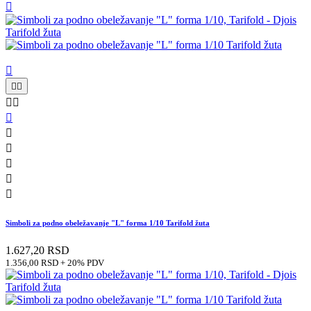












Simboli za podno obeležavanje "L" forma 1/10 Tarifold žuta
1.627,20 RSD
1.356,00 RSD + 20% PDV