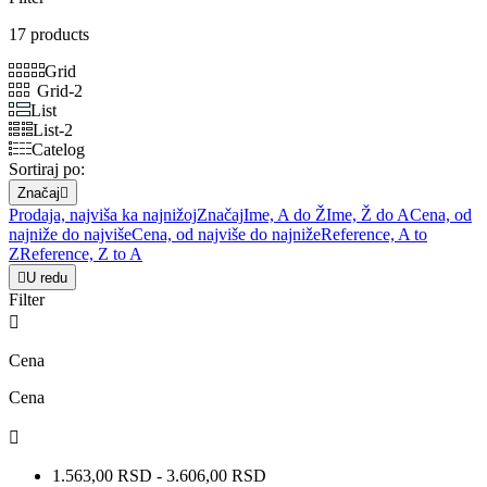
17 products
Grid
Grid-2
List
List-2
Catelog
Sortiraj po:
Značaj

Prodaja, najviša ka najnižoj
Značaj
Ime, A do Ž
Ime, Ž do A
Cena, od
najniže do najviše
Cena, od najviše do najniže
Reference, A to
Z
Reference, Z to A

U redu
Filter

Cena
Cena

1.563,00 RSD - 3.606,00 RSD