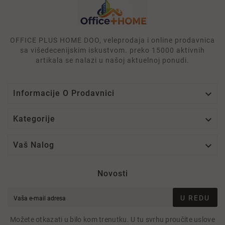
OFFICE PLUS HOME DOO, veleprodaja i online prodavnica
sa višedecenijskim iskustvom. preko 15000 aktivnih
artikala se nalazi u našoj aktuelnoj ponudi.

Informacije O Prodavnici

Kategorije

Vaš Nalog
Novosti
U REDU
Možete otkazati u bilo kom trenutku. U tu svrhu proučite uslove