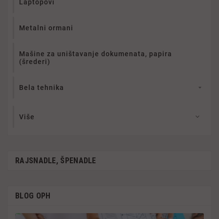
Laptopovi
Metalni ormani
Mašine za uništavanje dokumenata, papira
(šrederi)
Bela tehnika

Više

RAJSNADLE, ŠPENADLE
BLOG OPH