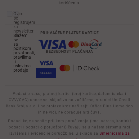
korišćenja.
Ovim
se
registrujem
za
newsletter
PRIHVAĆENE PLATNE KARTICE
Slažem
se
sa
politikom
BEZBEDNOST PLAĆANJA
privatnosti,
pravilima
i
uslovima
prodaje
Podaci o vašoj platnoj kartici (broj kartice, datum isteka i
CVV/CVC) unose se isključivo na zaštićenoj stranici UniCredit
Bank Srbija a.d. i ne prolaze kroz naš sajt. Office Plus Home doo
ih ne vidi, ne obrađuje niti čuva.
Podaci koje unosite prilikom poručivanja (ime, adresa, kontakt
podaci i podaci o porudžbini) čuvaju se u našem sistemu radi
izvršenja i evidencije porudžbine, u skladu sa
Smernicama za