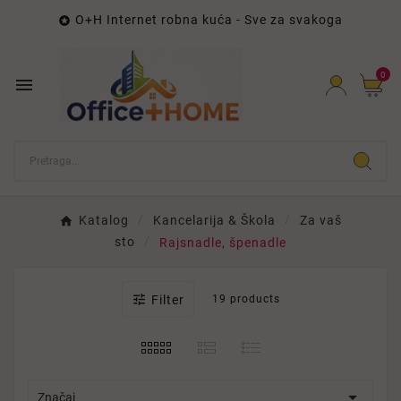
O+H Internet robna kuća - Sve za svakoga

0

Katalog
Kancelarija & Škola
Za vaš
sto
Rajsnadle, špenadle

Filter
19 products

Značaj