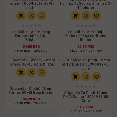
















Spajalice Br.2 Mesing
Spajalice Br.2 U Boji
Fornax 10004 Žute
Fornax 13563 Sortirano
Blister
Blister
54,00 RSD
52,80 RSD
45,00 RSD + 20% PDV
44,00 RSD + 20% PDV
















Špenadle (čiode) 28mm
Fornax BC-48 Boja Blister
Štipaljke Za Papir 19mm
Pk12 Donau 18091919-05
85,20 RSD
Crne
71,00 RSD + 20% PDV
61,20 RSD
51,00 RSD + 20% PDV