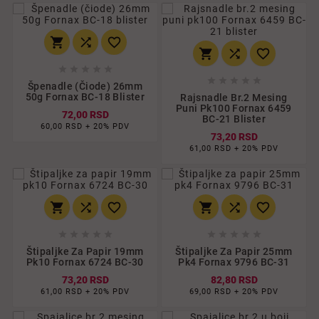
















Špenadle (čiode) 26mm
50g Fornax BC-18 Blister
Rajsnadle Br.2 Mesing
Puni Pk100 Fornax 6459
72,00 RSD
BC-21 Blister
60,00 RSD + 20% PDV
73,20 RSD
61,00 RSD + 20% PDV
















Štipaljke Za Papir 19mm
Štipaljke Za Papir 25mm
Pk10 Fornax 6724 BC-30
Pk4 Fornax 9796 BC-31
73,20 RSD
82,80 RSD
61,00 RSD + 20% PDV
69,00 RSD + 20% PDV