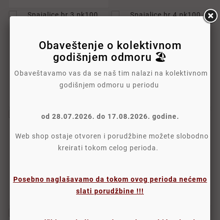






Obaveštenje o kolektivnom
godišnjem odmoru 🏖️










Spajalice Br.3 Pk100
Spajalice Br.4 Pk100
Obaveštavamo vas da se naš tim nalazi na kolektivnom
Fornax 24777 Nikl
Fornax 24778 Nikl
godišnjem odmoru u periodu
36,00 RSD
46,80 RSD
30,00 RSD + 20% PDV
39,00 RSD + 20% PDV
od 28.07.2026. do 17.08.2026. godine.






Web shop ostaje otvoren i porudžbine možete slobodno
kreirati tokom celog perioda.










Spajalice Br.5 Pk100
Spajalice Br.6 Pk100
Fornax 24779 Nikl
Fornax 24783 Nikl
Posebno naglašavamo da tokom ovog perioda nećemo
102,00 RSD
109,20 RSD
slati porudžbine !!!
85,00 RSD + 20% PDV
91,00 RSD + 20% PDV