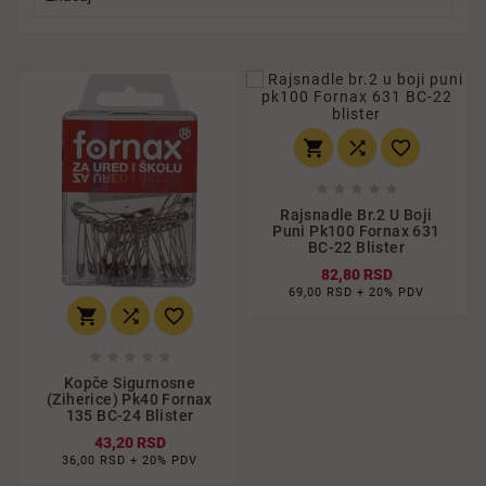








Rajsnadle Br.2 U Boji
Puni Pk100 Fornax 631
BC-22 Blister
82,80 RSD
69,00 RSD + 20% PDV








Kopče Sigurnosne
(ziherice) Pk40 Fornax
135 BC-24 Blister
43,20 RSD
36,00 RSD + 20% PDV