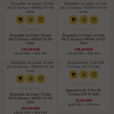
















Štipaljke Za Papir 32mm
Štipaljke Za Papir 41mm
Pk12 Donau 18093219-05
Pk12 Donau 18094119-05
Crne
Crne
120,00 RSD
198,00 RSD
100,00 RSD + 20% PDV
165,00 RSD + 20% PDV
















Spajalice Br.2 Pk100
Fornax 24776 Nikl
Štipaljke Za Papir 51mm
Pk12 Donau 18095119-05
33,60 RSD
Crne
28,00 RSD + 20% PDV
304,80 RSD
254,00 RSD + 20% PDV