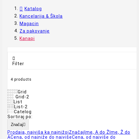
Katalog
Kancelarija & Škola
Magacin
Za pakovanje
Kanapi

Filter
4 products
Grid
Grid-2
List
List-2
Catelog
Sortiraj po:
Značaj

Prodaja, najviša ka najnižoj
Značaj
Ime, A do Ž
Ime, Ž do
A
Cena, od najniže do najviše
Cena, od najviše do