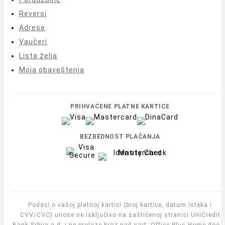
Reversi
Adrese
Vaučeri
Lista želja
Moja obaveštenja
PRIHVAĆENE PLATNE KARTICE
BEZBEDNOST PLAĆANJA
Podaci o vašoj platnoj kartici (broj kartice, datum isteka i
CVV/CVC) unose se isključivo na zaštićenoj stranici UniCredit