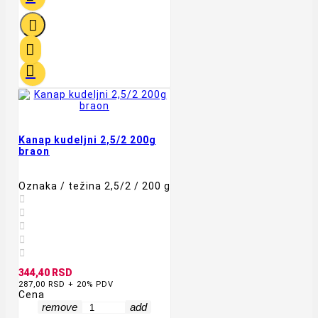



Kanap kudeljni 2,5/2 200g
braon
Oznaka / težina 2,5/2 / 200 g





344,40 RSD
287,00 RSD + 20% PDV
Cena
remove
add