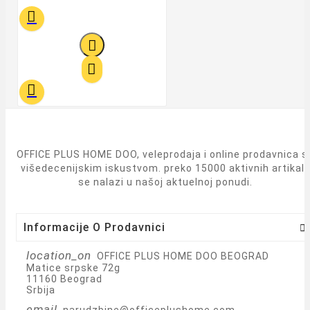




OFFICE PLUS HOME DOO, veleprodaja i online prodavnica s
višedecenijskim iskustvom. preko 15000 aktivnih artikal
se nalazi u našoj aktuelnoj ponudi.
Informacije O Prodavnici

location_on
OFFICE PLUS HOME DOO BEOGRAD
Matice srpske 72g
11160 Beograd
Srbija
email