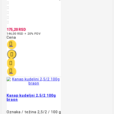





175,20 RSD
146,00 RSD + 20% PDV
Cena




Kanap kudeljni 2,5/2 100g
braon
Oznaka / težina 2,5/2 / 100 g