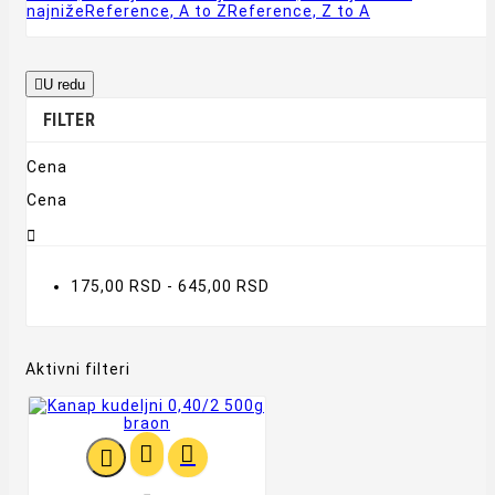
najniže
Reference, A to Z
Reference, Z to A

U redu
FILTER
Cena
Cena

175,00 RSD - 645,00 RSD
Aktivni filteri


