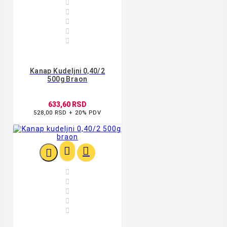





Kanap Kudeljni 0,40/2
500g Braon
633,60 RSD
528,00 RSD + 20% PDV







