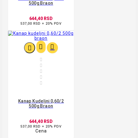
500g Braon
644,40 RSD
537,00 RSD + 20% PDV








Kanap Kudeljni 0,60/2
500g Braon
644,40 RSD
537,00 RSD + 20% PDV
Cena