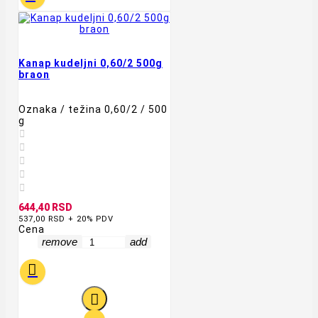
Kanap kudeljni 0,60/2 500g
braon
Oznaka / težina 0,60/2 / 500
g





644,40 RSD
537,00 RSD + 20% PDV
Cena
remove
add

