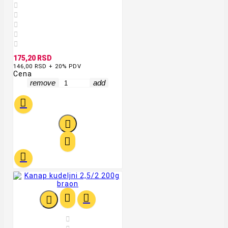





175,20 RSD
146,00 RSD + 20% PDV
Cena
remove
add







