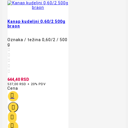
Kanap kudeljni 0,60/2 500g
braon
Oznaka / težina 0,60/2 / 500
g





644,40 RSD
537,00 RSD + 20% PDV
Cena



