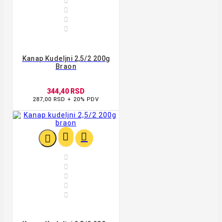




Kanap Kudeljni 2,5/2 200g
Braon
344,40 RSD
287,00 RSD + 20% PDV







