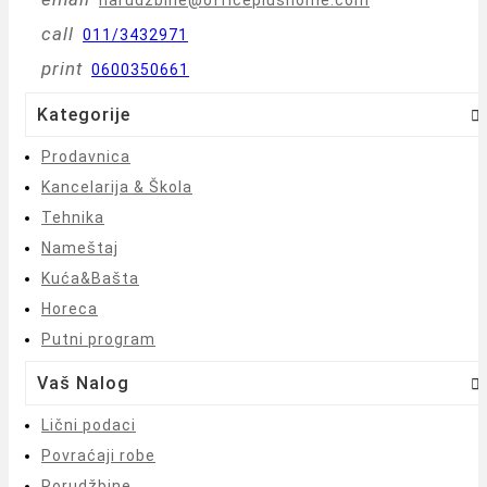
narudzbine@officeplushome.com
call
011/3432971
print
0600350661
Kategorije

Prodavnica
Kancelarija & Škola
Tehnika
Nameštaj
Kuća&Bašta
Horeca
Putni program
Vaš Nalog

Lični podaci
Povraćaji robe
Porudžbine