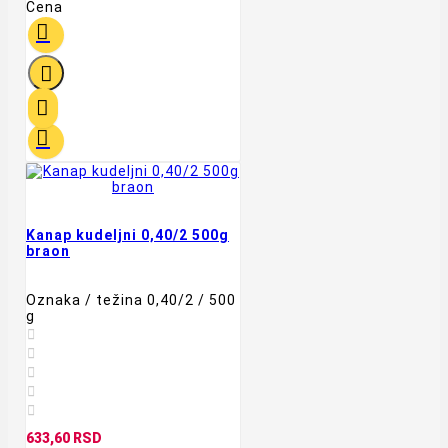
Cena




Kanap kudeljni 0,40/2 500g
braon
Oznaka / težina 0,40/2 / 500
g





633,60 RSD