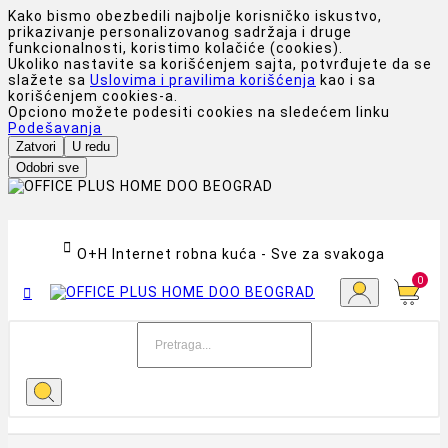
Kako bismo obezbedili najbolje korisničko iskustvo,
prikazivanje personalizovanog sadržaja i druge
funkcionalnosti, koristimo kolačiće (cookies).
Ukoliko nastavite sa korišćenjem sajta, potvrđujete da se
slažete sa
Uslovima i pravilima korišćenja
kao i sa
korišćenjem cookies-a.
Opciono možete podesiti cookies na sledećem linku
Podešavanja
Zatvori
U redu
Odobri sve

O+H Internet robna kuća - Sve za svakoga
0
