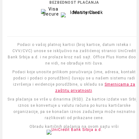
BEZBEDNOST PLAĆANJA
Podaci o vašoj platnoj kartici (broj kartice, datum isteka i
CVV/CVC) unose se isključivo na zaštićenoj stranici UniCredit
Bank Srbija a.d. i ne prolaze kroz naš sajt. Office Plus Home doo i
ne vidi, ne obrađuje niti čuva.
Podaci koje unosite prilikom poručivanja (ime, adresa, kontakt
podaci i podaci o porudžbini) čuvaju se u našem sistemu radi
izvršenja i evidencije porudžbine, u skladu sa
Smernicama za
zaštitu privatnosti
.
Sva plaćanja se vrše u dinarima (RSD). Za kartice izdate van Srbije
iznos se konvertuje u valutu računa po kursu kartičarske
organizacije, pa se konačan iznos zaduženja može neznatno
razlikovati od prikazane cene.
Obradu kartičnih plaćanja na ovom sajtu vrši