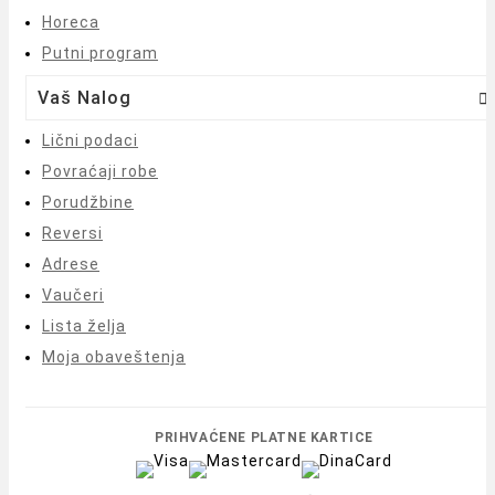
Horeca
Putni program
Vaš Nalog

Lični podaci
Povraćaji robe
Porudžbine
Reversi
Adrese
Vaučeri
Lista želja
Moja obaveštenja
PRIHVAĆENE PLATNE KARTICE