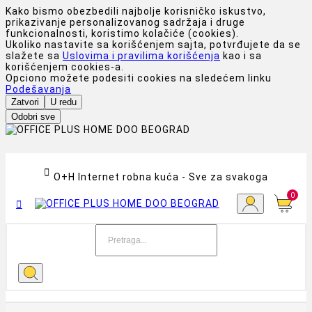
Kako bismo obezbedili najbolje korisničko iskustvo,
prikazivanje personalizovanog sadržaja i druge
funkcionalnosti, koristimo kolačiće (cookies).
Ukoliko nastavite sa korišćenjem sajta, potvrđujete da se
slažete sa
Uslovima i pravilima korišćenja
kao i sa
korišćenjem cookies-a.
Opciono možete podesiti cookies na sledećem linku
Podešavanja
Zatvori
U redu
Odobri sve

O+H Internet robna kuća - Sve za svakoga
0
