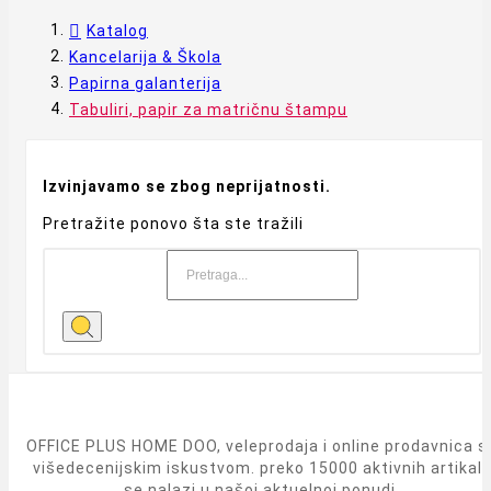
Katalog
Kancelarija & Škola
Papirna galanterija
Tabuliri, papir za matričnu štampu
Izvinjavamo se zbog neprijatnosti.
Pretražite ponovo šta ste tražili
OFFICE PLUS HOME DOO, veleprodaja i online prodavnica s
višedecenijskim iskustvom. preko 15000 aktivnih artikal
se nalazi u našoj aktuelnoj ponudi.