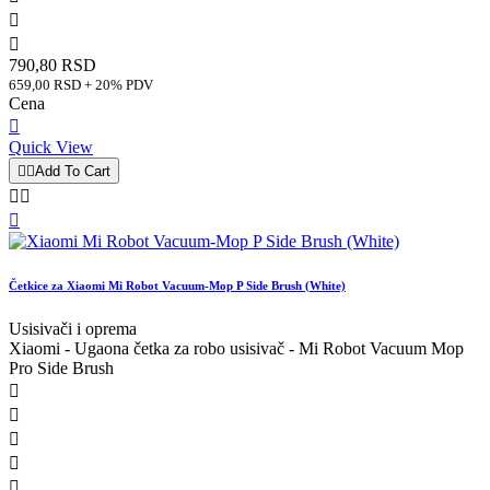


790,80 RSD
659,00 RSD + 20% PDV
Cena

Quick View


Add To Cart



Četkice za Xiaomi Mi Robot Vacuum-Mop P Side Brush (White)
Usisivači i oprema
Xiaomi - Ugaona četka za robo usisivač - Mi Robot Vacuum Mop
Pro Side Brush




