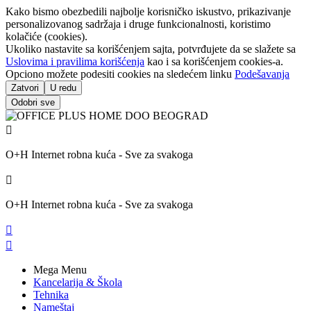
Kako bismo obezbedili najbolje korisničko iskustvo, prikazivanje
personalizovanog sadržaja i druge funkcionalnosti, koristimo
kolačiće (cookies).
Ukoliko nastavite sa korišćenjem sajta, potvrđujete da se slažete sa
Uslovima i pravilima korišćenja
kao i sa korišćenjem cookies-a.
Opciono možete podesiti cookies na sledećem linku
Podešavanja
Zatvori
U redu
Odobri sve

O+H Internet robna kuća - Sve za svakoga

O+H Internet robna kuća - Sve za svakoga


Mega Menu
Kancelarija & Škola
Tehnika
Nameštaj