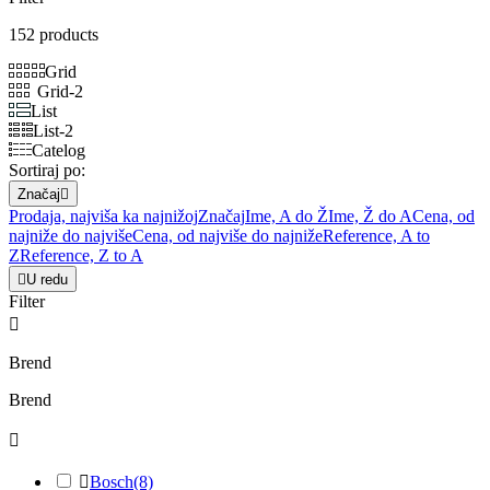
152 products
Grid
Grid-2
List
List-2
Catelog
Sortiraj po:
Značaj

Prodaja, najviša ka najnižoj
Značaj
Ime, A do Ž
Ime, Ž do A
Cena, od
najniže do najviše
Cena, od najviše do najniže
Reference, A to
Z
Reference, Z to A

U redu
Filter

Brend
Brend


Bosch
(8)