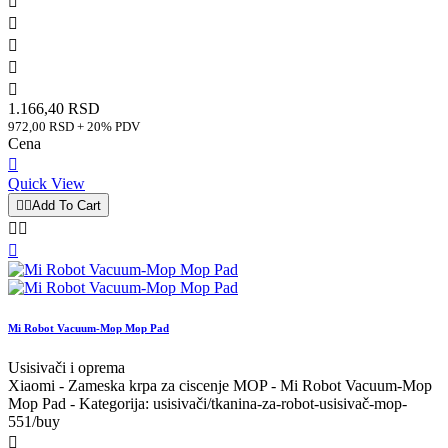





1.166,40 RSD
972,00 RSD + 20% PDV
Cena

Quick View


Add To Cart



Mi Robot Vacuum-Mop Mop Pad
Usisivači i oprema
Xiaomi - Zameska krpa za ciscenje MOP - Mi Robot Vacuum-Mop
Mop Pad - Kategorija: usisivači/tkanina-za-robot-usisivač-mop-
551/buy
