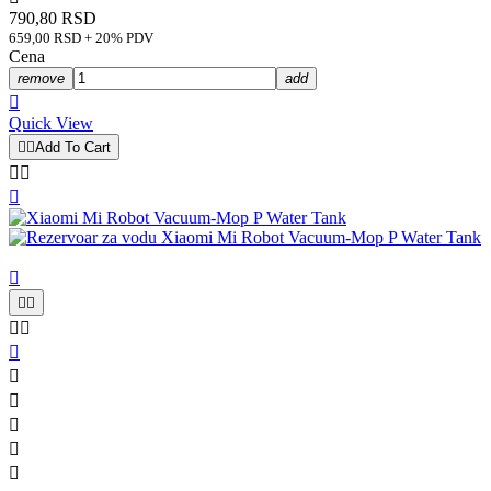
790,80 RSD
659,00 RSD + 20% PDV
Cena
remove
add

Quick View


Add To Cart













