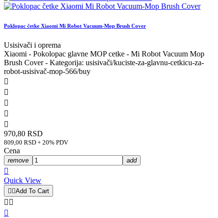
Poklopac četke Xiaomi Mi Robot Vacuum-Mop Brush Cover
Usisivači i oprema
Xiaomi - Pokolopac glavne MOP cetke - Mi Robot Vacuum Mop
Brush Cover - Kategorija: usisivači/kuciste-za-glavnu-cetkicu-za-
robot-usisivač-mop-566/buy





970,80 RSD
809,00 RSD + 20% PDV
Cena
remove
add

Quick View


Add To Cart


