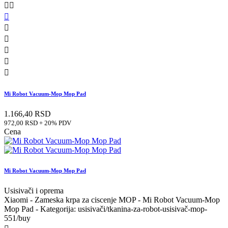








Mi Robot Vacuum-Mop Mop Pad
1.166,40 RSD
972,00 RSD + 20% PDV
Cena
Mi Robot Vacuum-Mop Mop Pad
Usisivači i oprema
Xiaomi - Zameska krpa za ciscenje MOP - Mi Robot Vacuum-Mop
Mop Pad - Kategorija: usisivači/tkanina-za-robot-usisivač-mop-
551/buy