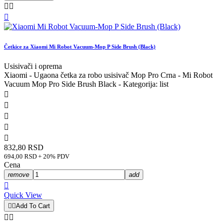



Četkice za Xiaomi Mi Robot Vacuum-Mop P Side Brush (Black)
Usisivači i oprema
Xiaomi - Ugaona četka za robo usisivač Mop Pro Crna - Mi Robot
Vacuum Mop Pro Side Brush Black - Kategorija: list





832,80 RSD
694,00 RSD + 20% PDV
Cena
remove
add

Quick View


Add To Cart

