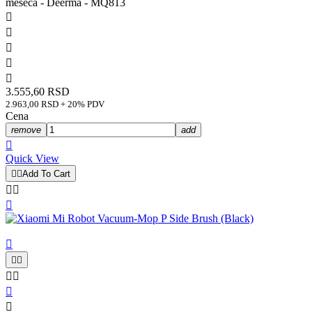
meseca - Deerma - MQ813





3.555,60 RSD
2.963,00 RSD + 20% PDV
Cena
remove
add

Quick View


Add To Cart









