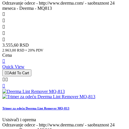
Odrzavanje odece - http://www.deerma.com/ - saobraznost 24
meseca - Deerma - MQ813





3.555,60 RSD
2.963,00 RSD + 20% PDV
Cena

Quick View


Add To Cart



Trimer za odeću Deerma Lint Remover MQ-813
Usisivači i oprema
Odrzavanje odece - http://www.deerma.com/ - saobraznost 24