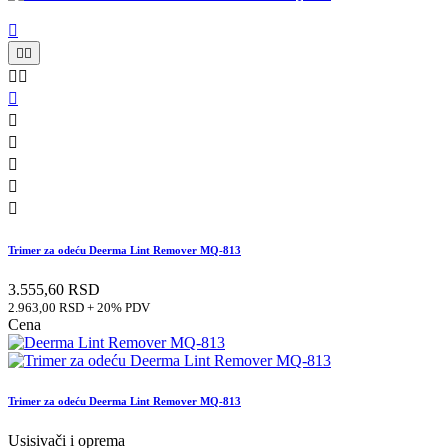











Trimer za odeću Deerma Lint Remover MQ-813
3.555,60 RSD
2.963,00 RSD + 20% PDV
Cena
Trimer za odeću Deerma Lint Remover MQ-813
Usisivači i oprema