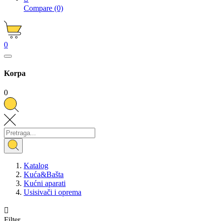
Compare
(0)
0
Korpa
0
Katalog
Kuća&Bašta
Kućni aparati
Usisivači i oprema

Filter