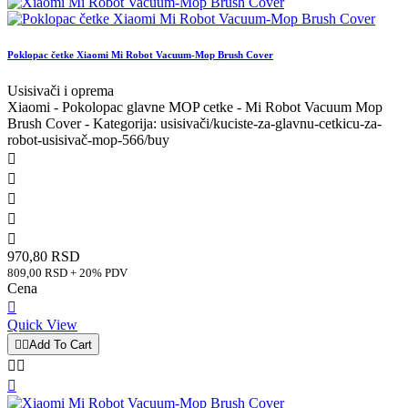
Poklopac četke Xiaomi Mi Robot Vacuum-Mop Brush Cover
Usisivači i oprema
Xiaomi - Pokolopac glavne MOP cetke - Mi Robot Vacuum Mop
Brush Cover - Kategorija: usisivači/kuciste-za-glavnu-cetkicu-za-
robot-usisivač-mop-566/buy





970,80 RSD
809,00 RSD + 20% PDV
Cena

Quick View


Add To Cart


