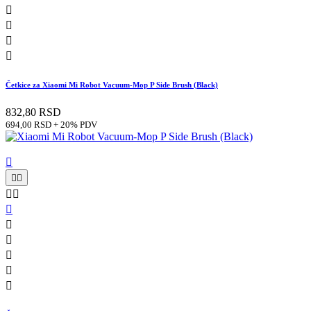




Četkice za Xiaomi Mi Robot Vacuum-Mop P Side Brush (Black)
832,80 RSD
694,00 RSD + 20% PDV










