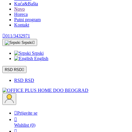
Kuća&Bašta
Novo
Horeca
Putni program
Kontakt

011/3432971
Srpski

Srpski
English
RSD RSD

RSD RSD

Prijavite se

Wishlist
(0)
