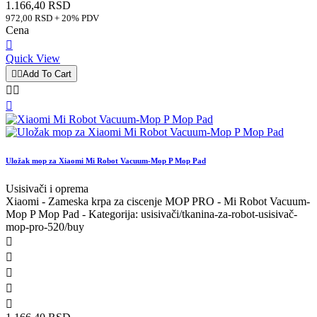
1.166,40 RSD
972,00 RSD + 20% PDV
Cena

Quick View


Add To Cart



Uložak mop za Xiaomi Mi Robot Vacuum-Mop P Mop Pad
Usisivači i oprema
Xiaomi - Zameska krpa za ciscenje MOP PRO - Mi Robot Vacuum-
Mop P Mop Pad - Kategorija: usisivači/tkanina-za-robot-usisivač-
mop-pro-520/buy




