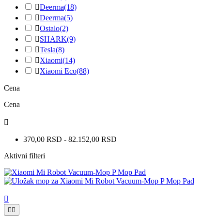

Deerma
(18)

Deerma
(5)

Ostalo
(2)

SHARK
(9)

Tesla
(8)

Xiaomi
(14)

Xiaomi Eco
(88)
Cena
Cena

370,00 RSD - 82.152,00 RSD
Aktivni filteri


