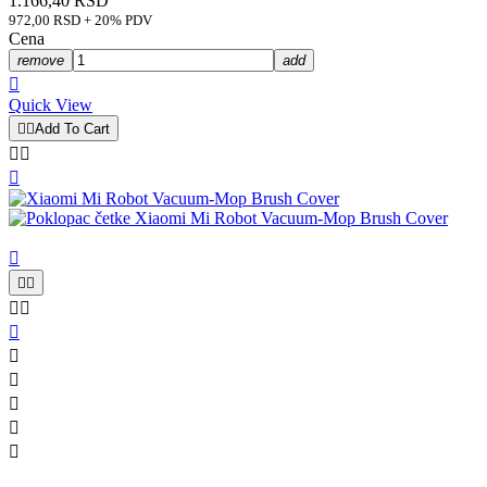
1.166,40 RSD
972,00 RSD + 20% PDV
Cena
remove
add

Quick View


Add To Cart













