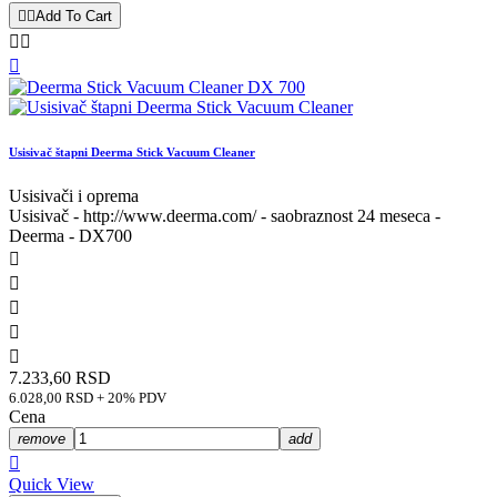


Add To Cart



Usisivač štapni Deerma Stick Vacuum Cleaner
Usisivači i oprema
Usisivač - http://www.deerma.com/ - saobraznost 24 meseca -
Deerma - DX700





7.233,60 RSD
6.028,00 RSD + 20% PDV
Cena
remove
add

Quick View