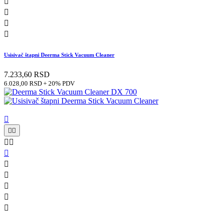




Usisivač štapni Deerma Stick Vacuum Cleaner
7.233,60 RSD
6.028,00 RSD + 20% PDV










