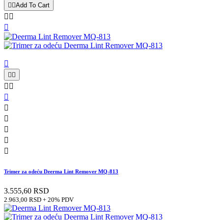


Add To Cart














Trimer za odeću Deerma Lint Remover MQ-813
3.555,60 RSD
2.963,00 RSD + 20% PDV