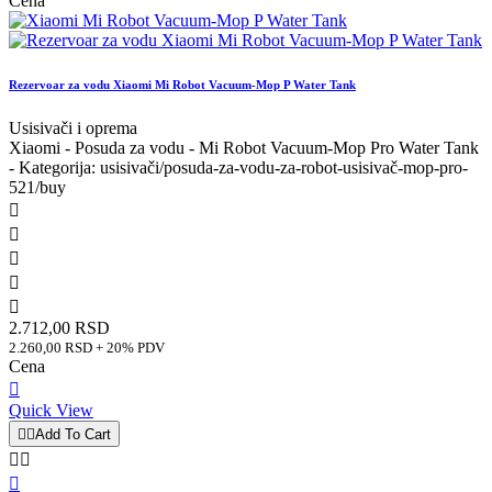
Cena
Rezervoar za vodu Xiaomi Mi Robot Vacuum-Mop P Water Tank
Usisivači i oprema
Xiaomi - Posuda za vodu - Mi Robot Vacuum-Mop Pro Water Tank
- Kategorija: usisivači/posuda-za-vodu-za-robot-usisivač-mop-pro-
521/buy





2.712,00 RSD
2.260,00 RSD + 20% PDV
Cena

Quick View


Add To Cart


