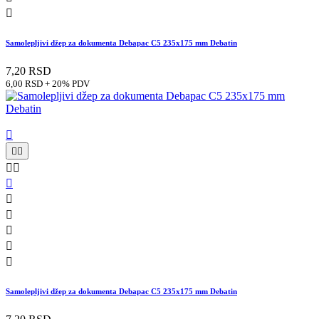

Samolepljivi džep za dokumenta Debapac C5 235x175 mm Debatin
7,20 RSD
6,00 RSD + 20% PDV











Samolepljivi džep za dokumenta Debapac C5 235x175 mm Debatin