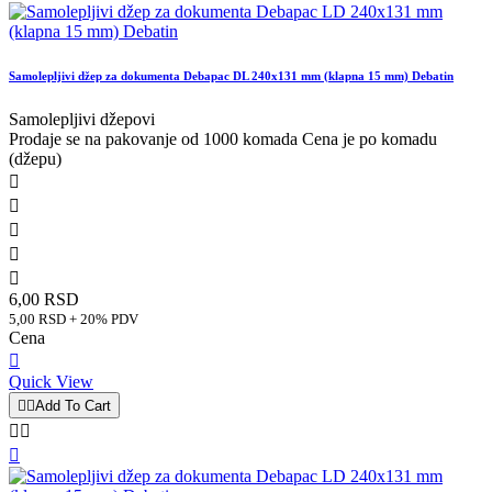
Samolepljivi džep za dokumenta Debapac DL 240x131 mm (klapna 15 mm) Debatin
Samolepljivi džepovi
Prodaje se na pakovanje od 1000 komada Cena je po komadu
(džepu)





6,00 RSD
5,00 RSD + 20% PDV
Cena

Quick View


Add To Cart


