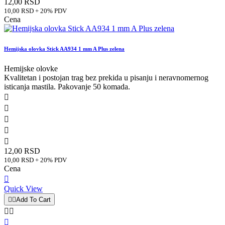
12,00 RSD
10,00 RSD + 20% PDV
Cena
Hemijska olovka Stick AA934 1 mm A Plus zelena
Hemijske olovke
Kvalitetan i postojan trag bez prekida u pisanju i neravnomernog
isticanja mastila. Pakovanje 50 komada.





12,00 RSD
10,00 RSD + 20% PDV
Cena

Quick View


Add To Cart


