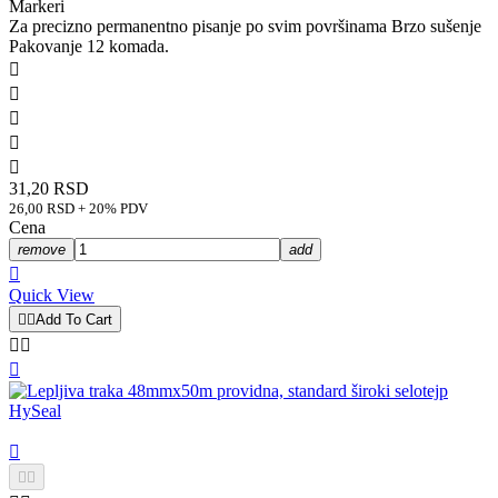
Markeri
Za precizno permanentno pisanje po svim površinama Brzo sušenje
Pakovanje 12 komada.





31,20 RSD
26,00 RSD + 20% PDV
Cena
remove
add

Quick View


Add To Cart





