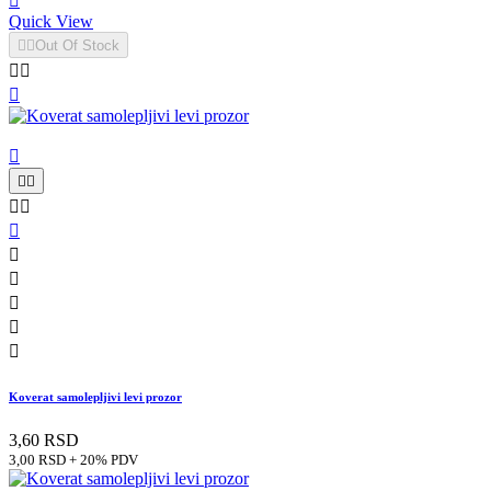

Quick View


Out Of Stock














Koverat samolepljivi levi prozor
3,60 RSD
3,00 RSD + 20% PDV