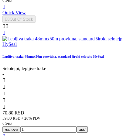
Cena

Quick View


Out Of Stock



Lepljiva traka 48mmx50m providna, standard široki selotejp HySeal
Selotejpi, lepljive trake
-





70,80 RSD
59,00 RSD + 20% PDV
Cena
remove
add