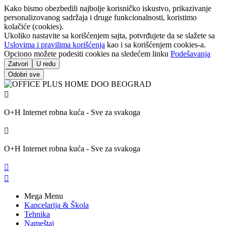
Kako bismo obezbedili najbolje korisničko iskustvo, prikazivanje
personalizovanog sadržaja i druge funkcionalnosti, koristimo
kolačiće (cookies).
Ukoliko nastavite sa korišćenjem sajta, potvrđujete da se slažete sa
Uslovima i pravilima korišćenja
kao i sa korišćenjem cookies-a.
Opciono možete podesiti cookies na sledećem linku
Podešavanja
Zatvori
U redu
Odobri sve

O+H Internet robna kuća - Sve za svakoga

O+H Internet robna kuća - Sve za svakoga


Mega Menu
Kancelarija & Škola
Tehnika
Nameštaj