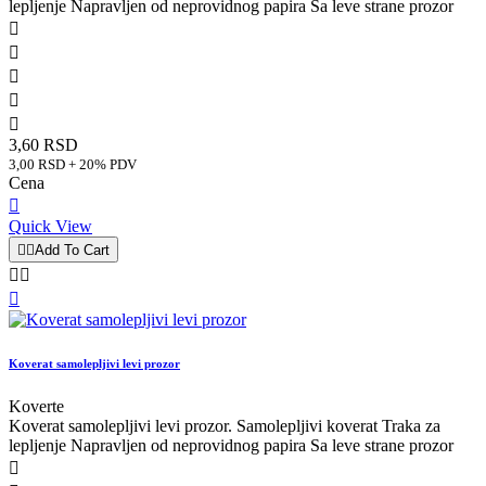
lepljenje Napravljen od neprovidnog papira Sa leve strane prozor





3,60 RSD
3,00 RSD + 20% PDV
Cena

Quick View


Add To Cart



Koverat samolepljivi levi prozor
Koverte
Koverat samolepljivi levi prozor. Samolepljivi koverat Traka za
lepljenje Napravljen od neprovidnog papira Sa leve strane prozor
