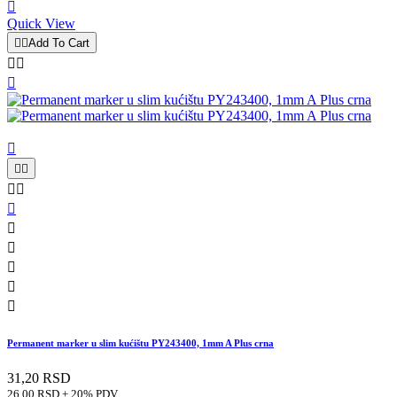

Quick View


Add To Cart














Permanent marker u slim kućištu PY243400, 1mm A Plus crna
31,20 RSD
26,00 RSD + 20% PDV