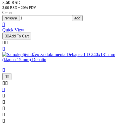
3,60 RSD
3,00 RSD + 20% PDV
Cena
remove
add

Quick View


Add To Cart













