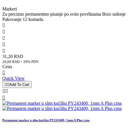
Markeri
Za precizno permanentno pisanje po svim površinama Brzo sušenje
Pakovanje 12 komada.





31,20 RSD
26,00 RSD + 20% PDV
Cena

Quick View


Add To Cart



Permanent marker u slim kućištu PY243400, 1mm A Plus crna