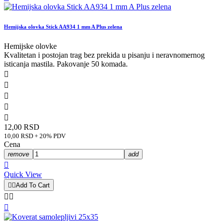
Hemijska olovka Stick AA934 1 mm A Plus zelena
Hemijske olovke
Kvalitetan i postojan trag bez prekida u pisanju i neravnomernog
isticanja mastila. Pakovanje 50 komada.





12,00 RSD
10,00 RSD + 20% PDV
Cena
remove
add

Quick View


Add To Cart


