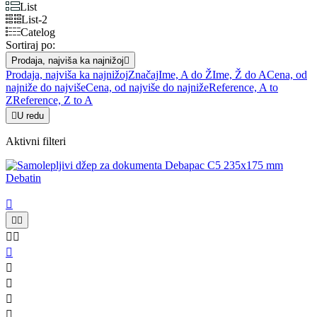
List
List-2
Catelog
Sortiraj po:
Prodaja, najviša ka najnižoj

Prodaja, najviša ka najnižoj
Značaj
Ime, A do Ž
Ime, Ž do A
Cena, od
najniže do najviše
Cena, od najviše do najniže
Reference, A to
Z
Reference, Z to A

U redu
Aktivni filteri









