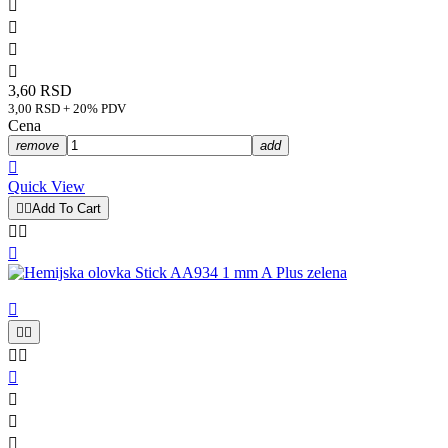




3,60 RSD
3,00 RSD + 20% PDV
Cena
remove
add

Quick View


Add To Cart











