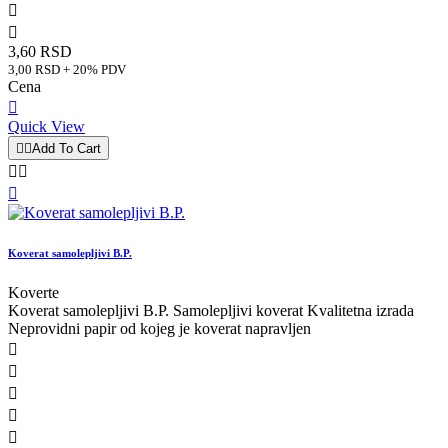


3,60 RSD
3,00 RSD + 20% PDV
Cena

Quick View


Add To Cart



Koverat samolepljivi B.P.
Koverte
Koverat samolepljivi B.P. Samolepljivi koverat Kvalitetna izrada
Neprovidni papir od kojeg je koverat napravljen




