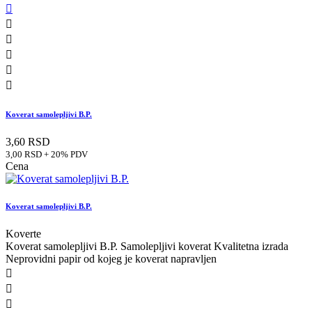






Koverat samolepljivi B.P.
3,60 RSD
3,00 RSD + 20% PDV
Cena
Koverat samolepljivi B.P.
Koverte
Koverat samolepljivi B.P. Samolepljivi koverat Kvalitetna izrada
Neprovidni papir od kojeg je koverat napravljen


