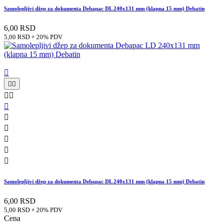
Samolepljivi džep za dokumenta Debapac DL 240x131 mm (klapna 15 mm) Debatin
6,00 RSD
5,00 RSD + 20% PDV











Samolepljivi džep za dokumenta Debapac DL 240x131 mm (klapna 15 mm) Debatin
6,00 RSD
5,00 RSD + 20% PDV
Cena