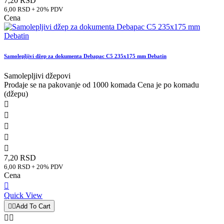
7,20 RSD
6,00 RSD + 20% PDV
Cena
Samolepljivi džep za dokumenta Debapac C5 235x175 mm Debatin
Samolepljivi džepovi
Prodaje se na pakovanje od 1000 komada Cena je po komadu
(džepu)





7,20 RSD
6,00 RSD + 20% PDV
Cena

Quick View


Add To Cart

