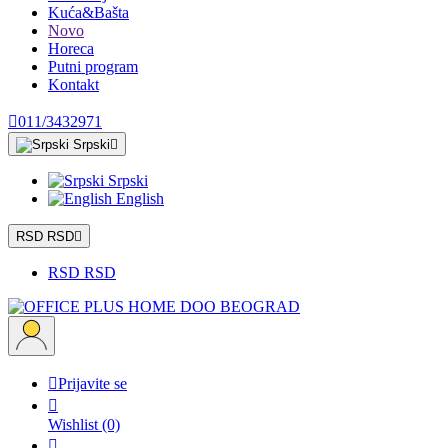
Kuća&Bašta
Novo
Horeca
Putni program
Kontakt

011/3432971
Srpski

Srpski
English
RSD RSD

RSD RSD

Prijavite se

Wishlist
(0)
