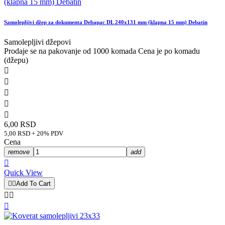
Samolepljivi džep za dokumenta Debapac DL 240x131 mm (klapna 15 mm) Debatin
Samolepljivi džepovi
Prodaje se na pakovanje od 1000 komada Cena je po komadu
(džepu)





6,00 RSD
5,00 RSD + 20% PDV
Cena
remove
add

Quick View


Add To Cart


