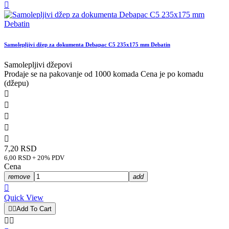

Samolepljivi džep za dokumenta Debapac C5 235x175 mm Debatin
Samolepljivi džepovi
Prodaje se na pakovanje od 1000 komada Cena je po komadu
(džepu)





7,20 RSD
6,00 RSD + 20% PDV
Cena
remove
add

Quick View


Add To Cart

