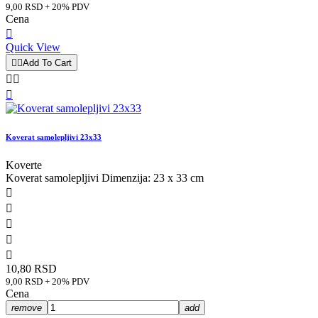
9,00 RSD + 20% PDV
Cena

Quick View


Add To Cart



Koverat samolepljivi 23x33
Koverte
Koverat samolepljivi Dimenzija: 23 x 33 cm





10,80 RSD
9,00 RSD + 20% PDV
Cena
remove
add