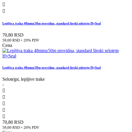


Lepljiva traka 48mmx50m providna, standard široki selotejp HySeal
70,80 RSD
59,00 RSD + 20% PDV
Cena
Lepljiva traka 48mmx50m providna, standard široki selotejp HySeal
Selotejpi, lepljive trake
-





70,80 RSD
59,00 RSD + 20% PDV